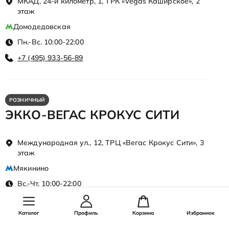
МКАД, 24-й километр, 1, ТРК «Vegas Каширское», 2
этаж
Домодедовская
Пн.-Вс. 10:00-22:00
+7 (495) 933-56-89
РОЗНИЧНЫЙ
ЭККО-ВЕГАС КРОКУС СИТИ
Международная ул., 12, ТРЦ «Вегас Крокус Сити», 3
этаж
Мякинино
Вс.-Чт. 10:00-22:00
Пт.-Сб. 10:00-23:00
+7 (495) 933-56-27
Каталог
Профиль
Корзина
Избранное