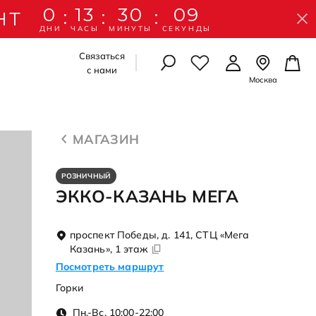
0
13
30
08
:
:
:
НТ
ДНИ
ЧАСЫ
МИНУТЫ
СЕКУНДЫ
Связаться
с нами
Москва
УАРЫ
УАРЫ
ЛЫШЕЙ
Осенняя коллекция
Осенняя коллекция
Школьная коллекция
МАГАЗИН
Подробнее
Подробнее
Подробнее
рчатки
РОЗНИЧНЫЙ
амы
 картхолдеры
ЭККО-КАЗАНЬ МЕГА
 картхолдеры
амы
идками
рчатки
проспект Победы, д. 141, СТЦ «Мега
ессуары
ессуары
Казань», 1 этаж
со скидками
Посмотреть маршрут
со скидкой
Горки
А ПО УХОДУ
А ПО УХОДУ
Пн.-Вс. 10:00-22:00