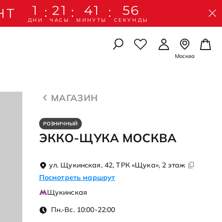
1
21
41
55
:
:
:
НТ
ДНИ
ЧАСЫ
МИНУТЫ
СЕКУНДЫ
Москва
УАРЫ
УАРЫ
ЛЫШЕЙ
Осенняя коллекция
Осенняя коллекция
Школьная коллекция
МАГАЗИН
Подробнее
Подробнее
Подробнее
рчатки
РОЗНИЧНЫЙ
амы
 картхолдеры
ЭККО-ЩУКА МОСКВА
 картхолдеры
амы
идками
рчатки
ул. Щукинская, 42, ТРК «Щука», 2 этаж
ессуары
ессуары
Посмотреть маршрут
со скидками
со скидкой
Щукинская
Пн.-Вс. 10:00-22:00
А ПО УХОДУ
А ПО УХОДУ