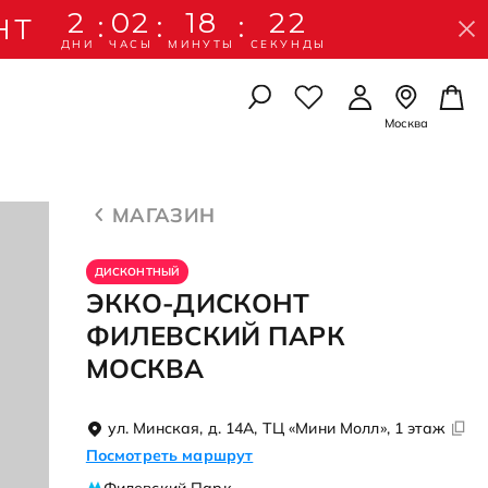
2
02
18
22
:
:
:
НТ
ДНИ
ЧАСЫ
МИНУТЫ
СЕКУНДЫ
Москва
УАРЫ
УАРЫ
ЛЫШЕЙ
Осенняя коллекция
Осенняя коллекция
Школьная коллекция
МАГАЗИН
Подробнее
Подробнее
Подробнее
рчатки
ДИСКОНТНЫЙ
амы
 картхолдеры
ЭККО-ДИСКОНТ
 картхолдеры
амы
идками
рчатки
ФИЛЕВСКИЙ ПАРК
МОСКВА
ессуары
ессуары
со скидками
со скидкой
ул. Минская, д. 14А, ТЦ «Мини Молл», 1 этаж
Посмотреть маршрут
А ПО УХОДУ
А ПО УХОДУ