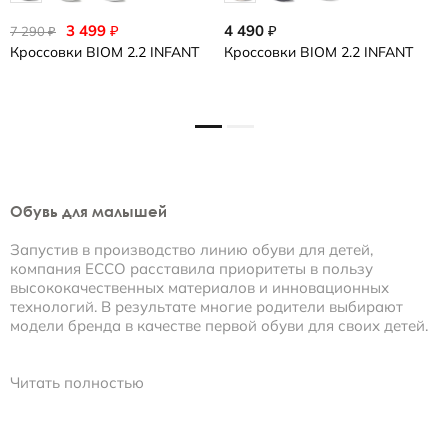
3 499
4 490
₽
₽
7 290
6
₽
Кроссовки
BIOM 2.2 INFANT
Кроссовки
BIOM 2.2 INFANT
С
S
Обувь для малышей
Запустив в производство линию обуви для детей,
компания ECCO расставила приоритеты в пользу
высококачественных материалов и инновационных
технологий. В результате многие родители выбирают
модели бренда в качестве первой обуви для своих детей.
В нашем интернет-магазине обуви для малышей
представлены комфортные, легкие, практичные ботинки и
Читать полностью
полуботинки для мальчиков и девочек, зимние сапоги,
полусапоги, кроссовки, летние сандалии.