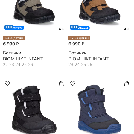
НОВИНКА
НОВИНКА
1+1=3 ДЕТЯМ
1+1=3 ДЕТЯМ
6 990
6 990
₽
₽
Ботинки
Ботинки
BIOM HIKE INFANT
BIOM HIKE INFANT
22
23
24
25
26
23
24
25
26