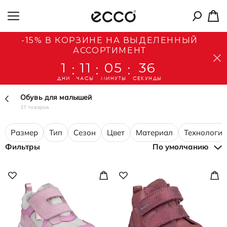
-15% В КОРЗИНЕ НА ВЫДЕЛЕННЫЙ
АССОРТИМЕНТ
1
11
05
35
:
:
:
ДНИ
ЧАСЫ
МИНУТЫ
СЕКУНДЫ
Обувь для малышей
37 товаров
Размер
Тип
Сезон
Цвет
Материал
Технологии
Фильтры
По умолчанию