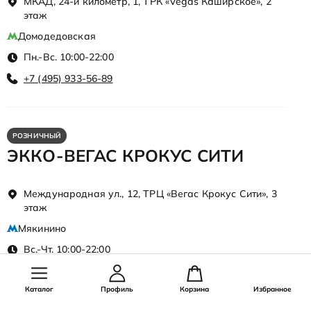
МКАД, 24-й километр, 1, ТРК «Vegas Каширское», 2
этаж
Домодедовская
Пн.-Вс. 10:00-22:00
+7 (495) 933-56-89
РОЗНИЧНЫЙ
ЭККО-ВЕГАС КРОКУС СИТИ
Международная ул., 12, ТРЦ «Вегас Крокус Сити», 3
этаж
Мякинино
Вс.-Чт. 10:00-22:00
Пт.-Сб. 10:00-23:00
+7 (495) 933-56-27
Каталог
Профиль
Корзина
Избранное