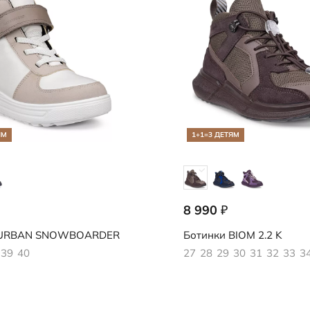
ЯМ
1+1=3 ДЕТЯМ
8 990
₽
882
710912/61789
URBAN SNOWBOARDER
Ботинки
BIOM 2.2 K
39
40
27
28
29
30
31
32
33
3