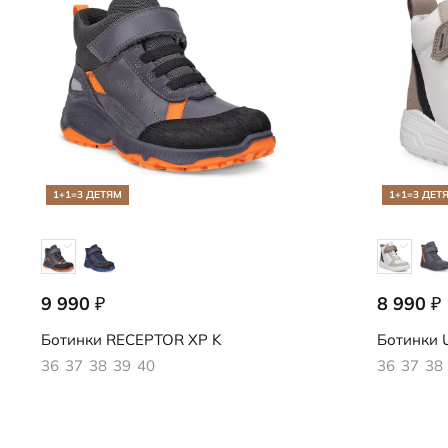
1+1=3 ДЕТЯМ
1+1=3 ДЕТ
9 990
8 990
₽
₽
724753/61770
722413/61
Ботинки
RECEPTOR XP K
Ботинки
36
37
38
39
40
36
37
38