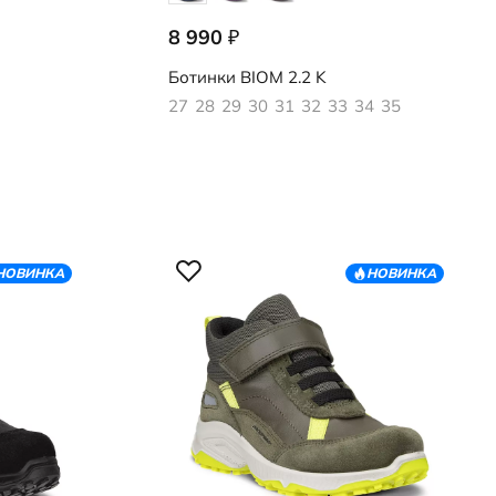
8 990
₽
710912/61426
Ботинки
BIOM 2.2 K
27
28
29
30
31
32
33
34
35
НОВИНКА
НОВИНКА