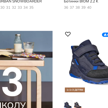
URBAN SNOWBOARDER
Ботинки
BIOM 2.2 K
30
31
32
33
34
35
36
37
38
39
40
1+1=3 ДЕТЯМ