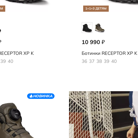
ЯМ
1+1=3 ДЕТЯМ
10 990
₽
₽
817
724763/51094
ECEPTOR XP K
Ботинки
RECEPTOR XP K
39
40
36
37
38
39
40
НОВИНКА