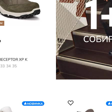
ЯМ
817
ECEPTOR XP K
33
34
35
НОВИНКА