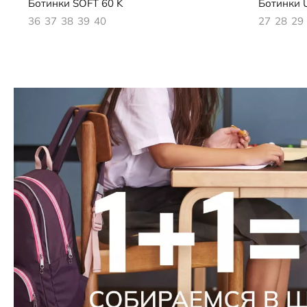
Ботинки
SOFT 60 K
Ботинки
36
37
38
39
40
27
28
29