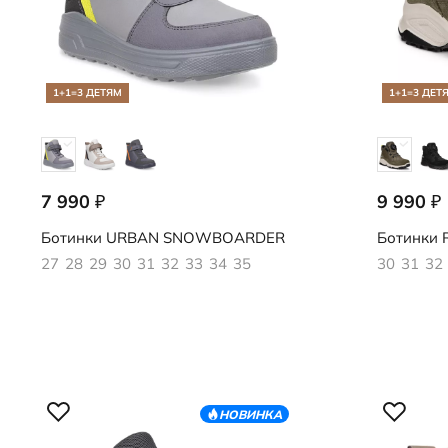
1+1=3 ДЕТЯМ
1+1=3 ДЕТ
7 990
9 990
₽
₽
722412/61883
724762/61
Ботинки
URBAN SNOWBOARDER
Ботинки
R
27
28
29
30
31
32
33
34
35
30
31
32
НОВИНКА