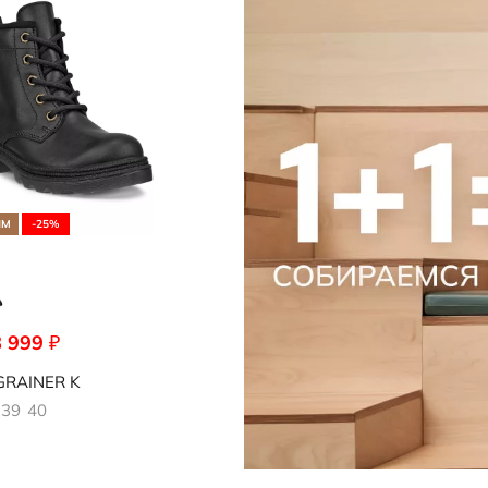
Носки
редложение
Стельки
Обувь со скидками
Аутлет
ЯМ
-25%
8 999
₽
001
RAINER K
39
40