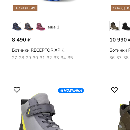
1+1=3 ДЕТЯМ
1+1=3 ДЕТ
еще 1
8 490
10 990
₽
724752/61769
724763/61
Ботинки
RECEPTOR XP K
Ботинки
R
27
28
29
30
31
32
33
34
35
36
37
38
НОВИНКА