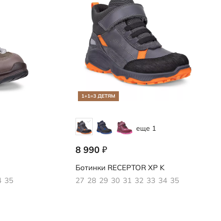
1+1=3 ДЕТЯМ
еще 1
8 990
₽
724752/61770
Ботинки
RECEPTOR XP K
4
35
27
28
29
30
31
32
33
34
35