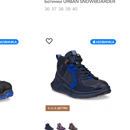
Ботинки
URBAN SNOWBOARDER
36
37
38
39
40
НОВИНКА
НОВИНКА
1+1=3 ДЕТЯМ