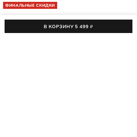
ФИНАЛЬНЫЕ СКИДКИ
В КОРЗИНУ
5 499
₽
ДЕТСКИЕ КЕДЫ
SOFT 60 K
713842/01001
4.6 (5)
2,1 тыс. покупок
03
:
03
:
04
:
02
До конца акции осталось
Легендарная модель кед продолжает дарить детям и
подросткам комфорт в школе, на прогулках и в
путешествиях. Анатомическая посадка и дышащий верх
ПОДРОБНЕЕ
делают каждый шаг легким и естественным, будто при
ходьбе босиком
5 499
₽
8 790
₽
-37%