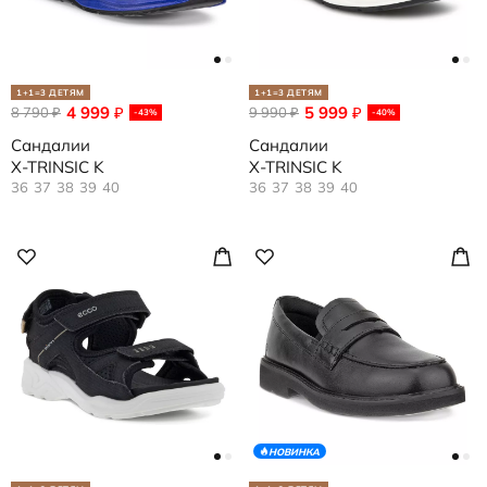
1+1=3 ДЕТЯМ
1+1=3 ДЕТЯМ
4 999
5 999
8 790
₽
9 990
₽
₽
₽
-43%
-40%
Сандалии
Сандалии
X-TRINSIC K
X-TRINSIC K
36
37
38
39
40
36
37
38
39
40
НОВИНКА