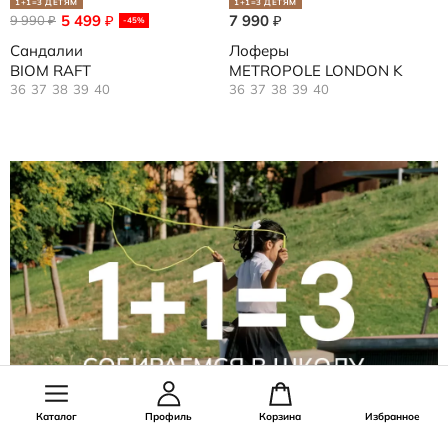
1+1=3 ДЕТЯМ
1+1=3 ДЕТЯМ
5 499
7 990
9 990
₽
₽
₽
-45%
Сандалии
Лоферы
BIOM RAFT
METROPOLE LONDON K
36
37
38
39
40
36
37
38
39
40
Каталог
Профиль
Корзина
Избранное