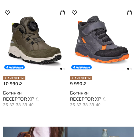
НОВИНКА
НОВИНКА
1+1=3 ДЕТЯМ
1+1=3 ДЕТЯМ
10 990
9 990
₽
₽
Ботинки
Ботинки
RECEPTOR XP K
RECEPTOR XP K
36
37
38
39
40
36
37
38
39
40