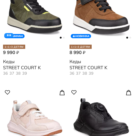
НОВИНКА
НОВИНКА
1+1=3 ДЕТЯМ
1+1=3 ДЕТЯМ
9 990
8 990
₽
₽
Кеды
Кеды
STREET COURT K
STREET COURT K
36
37
38
39
36
37
38
39