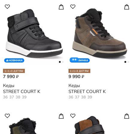
НОВИНКА
НОВИНКА
1+1=3 ДЕТЯМ
1+1=3 ДЕТЯМ
7 990
9 990
₽
₽
Кеды
Кеды
STREET COURT K
STREET COURT K
36
37
38
39
36
37
38
39