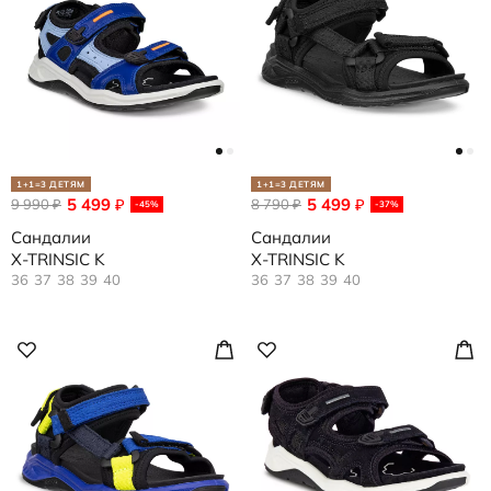
1+1=3 ДЕТЯМ
1+1=3 ДЕТЯМ
5 499
5 499
9 990
₽
8 790
₽
₽
₽
-45%
-37%
Сандалии
Сандалии
X-TRINSIC K
X-TRINSIC K
36
37
38
39
40
36
37
38
39
40