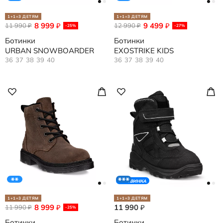
1+1=3 ДЕТЯМ
1+1=3 ДЕТЯМ
8 999
9 499
11 990
₽
12 990
₽
₽
₽
-25%
-27%
Ботинки
Ботинки
URBAN SNOWBOARDER
EXOSTRIKE KIDS
36
37
38
39
40
36
37
38
39
40
НОВИНКА
1+1=3 ДЕТЯМ
1+1=3 ДЕТЯМ
8 999
11 990
11 990
₽
₽
₽
-25%
Ботинки
Ботинки