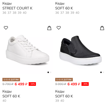
Кеды
Кеды
STREET COURT K
SOFT 60 K
36
37
38
39
40
36
37
38
39
40
1+1=3 ДЕТЯМ
1+1=3 ДЕТЯМ
6 499
6 499
9 790
₽
9 990
₽
₽
₽
-34%
-35%
Кеды
Кеды
SOFT 60 K
SOFT 60 K
40
39
40