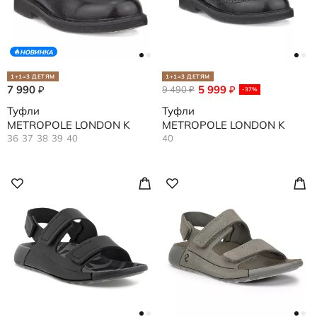
НОВИНКА
1+1=3 ДЕТЯМ
1+1=3 ДЕТЯМ
7 990
5 999
₽
9 490
₽
₽
-37%
Туфли
Туфли
METROPOLE LONDON K
METROPOLE LONDON K
36
37
38
39
40
40