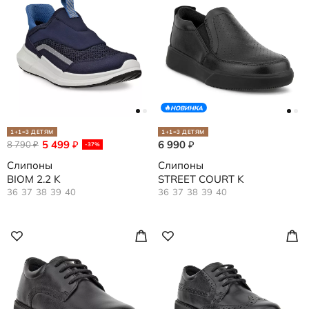
НОВИНКА
1+1=3 ДЕТЯМ
1+1=3 ДЕТЯМ
5 499
6 990
8 790
₽
₽
₽
-37%
Слипоны
Слипоны
BIOM 2.2 K
STREET COURT K
36
37
38
39
40
36
37
38
39
40