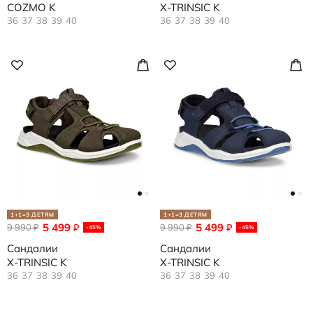
COZMO K
X-TRINSIC K
36
37
38
39
40
36
37
38
39
40
1+1=3 ДЕТЯМ
1+1=3 ДЕТЯМ
5 499
5 499
9 990
₽
9 990
₽
₽
₽
-45%
-45%
Сандалии
Сандалии
X-TRINSIC K
X-TRINSIC K
36
37
38
39
40
36
37
38
39
40