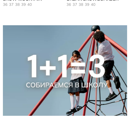
36
37
38
39
40
36
37
38
39
40