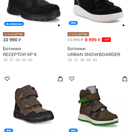
НОВИНКА
1+1=3 ДЕТЯМ
1+1=3 ДЕТЯМ
10 990
8 999
₽
11 990
₽
₽
-25%
Ботинки
Ботинки
RECEPTOR XP K
URBAN SNOWBOARDER
36
37
38
39
40
36
37
38
39
40