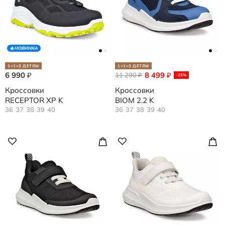
НОВИНКА
1+1=3 ДЕТЯМ
1+1=3 ДЕТЯМ
6 990
8 499
₽
11 290
₽
₽
-25%
Кроссовки
Кроссовки
RECEPTOR XP K
BIOM 2.2 K
36
37
38
39
40
36
37
38
39
40