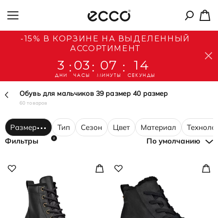
-15% В КОРЗИНЕ НА ВЫДЕЛЕННЫЙ
АССОРТИМЕНТ
3
03
07
12
:
:
:
ДНИ
ЧАСЫ
МИНУТЫ
СЕКУНДЫ
Обувь для мальчиков 39 размер 40 размер
60 товаров
Размер
Тип
Сезон
Цвет
Материал
Техноло
2
Фильтры
По умолчанию