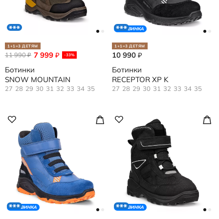
НОВИНКА
1+1=3 ДЕТЯМ
1+1=3 ДЕТЯМ
7 999
10 990
11 990
₽
₽
₽
-33%
Ботинки
Ботинки
SNOW MOUNTAIN
RECEPTOR XP K
27
28
29
30
31
32
33
34
35
27
28
29
30
31
32
33
34
35
НОВИНКА
НОВИНКА