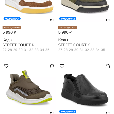
НОВИНКА
НОВИНКА
1+1=3 ДЕТЯМ
1+1=3 ДЕТЯМ
5 990
5 990
₽
₽
Кеды
Кеды
STREET COURT K
STREET COURT K
27
28
29
30
31
32
33
34
35
27
28
29
30
31
32
33
34
35
НОВИНКА