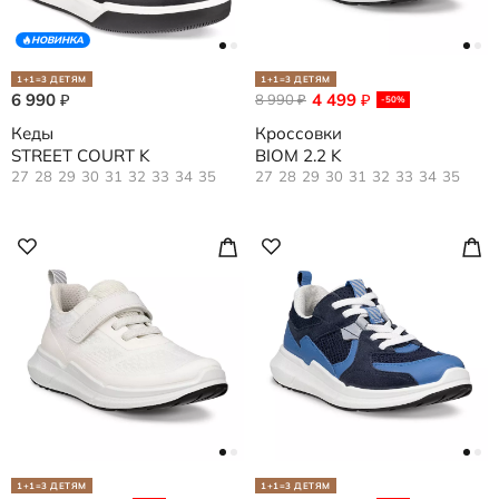
НОВИНКА
1+1=3 ДЕТЯМ
1+1=3 ДЕТЯМ
6 990
4 499
₽
8 990
₽
₽
-50%
Кеды
Кроссовки
STREET COURT K
BIOM 2.2 K
27
28
29
30
31
32
33
34
35
27
28
29
30
31
32
33
34
35
1+1=3 ДЕТЯМ
1+1=3 ДЕТЯМ