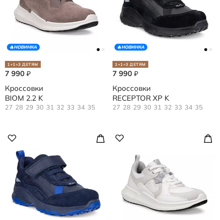
НОВИНКА
НОВИНКА
1+1=3 ДЕТЯМ
1+1=3 ДЕТЯМ
7 990
7 990
₽
₽
Кроссовки
Кроссовки
BIOM 2.2 K
RECEPTOR XP K
27
28
29
30
31
32
33
34
35
27
28
29
30
31
32
33
34
35