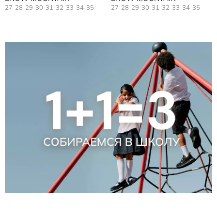
27
28
29
30
31
32
33
34
35
27
28
29
30
31
32
33
34
35