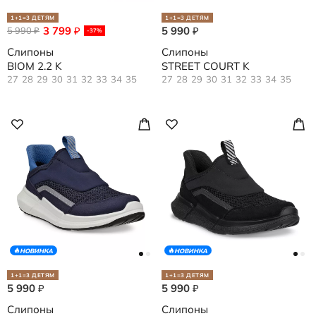
1+1=3 ДЕТЯМ
1+1=3 ДЕТЯМ
3 799
5 990
5 990
₽
₽
₽
-37%
Слипоны
Слипоны
BIOM 2.2 K
STREET COURT K
27
28
29
30
31
32
33
34
35
27
28
29
30
31
32
33
34
35
НОВИНКА
НОВИНКА
1+1=3 ДЕТЯМ
1+1=3 ДЕТЯМ
5 990
5 990
₽
₽
Слипоны
Слипоны