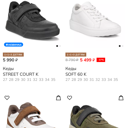
НОВИНКА
1+1=3 ДЕТЯМ
1+1=3 ДЕТЯМ
5 990
5 499
₽
8 790
₽
₽
-37%
Кеды
Кеды
STREET COURT K
SOFT 60 K
27
28
29
30
31
32
33
34
35
27
28
29
30
31
32
33
34
35