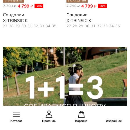
1+1=3 ДЕТЯМ
1+1=3 ДЕТЯМ
4 799
4 799
7 790
₽
7 790
₽
₽
₽
-38%
-38%
Сандалии
Сандалии
X-TRINSIC K
X-TRINSIC K
27
28
29
30
31
32
33
34
35
27
28
29
30
31
32
33
34
35
Каталог
Профиль
Корзина
Избранное