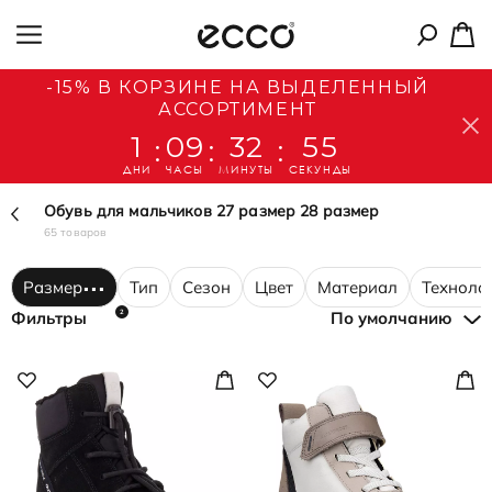
-15% В КОРЗИНЕ НА ВЫДЕЛЕННЫЙ
АССОРТИМЕНТ
1
09
32
53
:
:
:
ДНИ
ЧАСЫ
МИНУТЫ
СЕКУНДЫ
Обувь для мальчиков 27 размер 28 размер
65 товаров
Размер
Тип
Сезон
Цвет
Материал
Техноло
2
Фильтры
По умолчанию