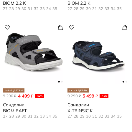
BIOM 2.2 K
BIOM 2.2 K
27
28
29
30
31
32
33
34
35
27
28
29
30
31
32
33
34
35
1+1=3 ДЕТЯМ
1+1=3 ДЕТЯМ
4 499
5 499
9 290
₽
9 290
₽
₽
₽
-52%
-41%
Сандалии
Сандалии
BIOM RAFT
X-TRINSIC K
27
28
29
30
31
32
33
34
35
27
28
29
30
31
32
33
34
35