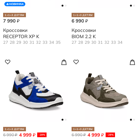
НОВИНКА
1+1=3 ДЕТЯМ
1+1=3 ДЕТЯМ
7 990
6 990
₽
₽
Кроссовки
Кроссовки
RECEPTOR XP K
BIOM 2.2 K
27
28
29
30
31
32
33
34
35
27
28
29
30
31
32
33
34
1+1=3 ДЕТЯМ
1+1=3 ДЕТЯМ
4 999
4 999
6 990
₽
6 990
₽
₽
₽
-28%
-28%