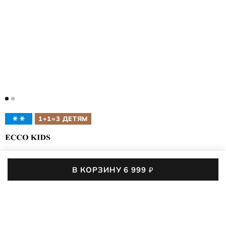
1+1=3 ДЕТЯМ
ДЕТСКИЕ БОТИНКИ
GRAINER K
В КОРЗИНУ
6 999
₽
728222/05674
5 (2)
Зимние ботинки с мембраной ECCO Waterproof и