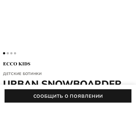
ДЕТСКИЕ БОТИНКИ
URBAN SNOWBOARDER
722352/60994
СООБЩИТЬ О ПОЯВЛЕНИИ
4.9 (653)
01
:
10
:
09
:
51
До конца акции осталось