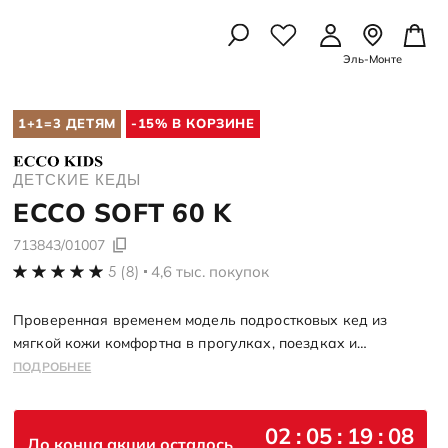
Эль-Монте
УАРЫ
УАРЫ
ЛЫШЕЙ
1+1=3 ДЕТЯМ
-15% В КОРЗИНЕ
Осенняя коллекция
Осенняя коллекция
Школьная коллекция
Подробнее
Подробнее
Подробнее
рчатки
ДЕТСКИЕ КЕДЫ
амы
 картхолдеры
ECCO
SOFT 60 K
 картхолдеры
амы
идками
рчатки
713843/01007
5 (8)
4,6 тыс. покупок
ессуары
ессуары
со скидками
Проверенная временем модель подростковых кед из
со скидкой
мягкой кожи комфортна в прогулках, поездках и
повседневных школьных образах. Анатомическая
ПОДРОБНЕЕ
А ПО УХОДУ
А ПО УХОДУ
посадка FLUIDFORM™ поддерживает стопу, а лаконичный
силуэт легко вписывается в городские образы
02
:
05
:
19
:
07
До конца акции осталось