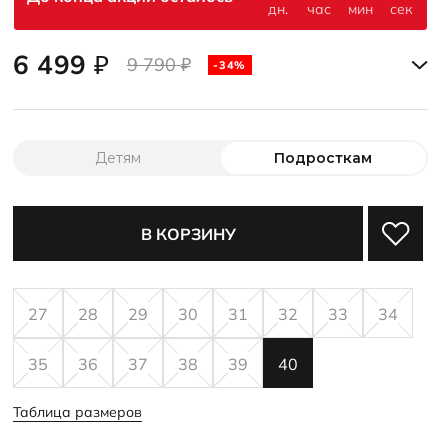
6 499
₽
9 790
₽
-34%
Детям
Подросткам
В КОРЗИНУ
27
28
29
30
31
32
33
34
35
36
37
38
39
40
Таблица размеров