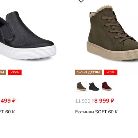
ЯМ
-35%
1+1=3 ДЕТЯМ
-25%
 499
8 999
₽
₽
11 990
₽
T 60 K
Ботинки
SOFT 60 K