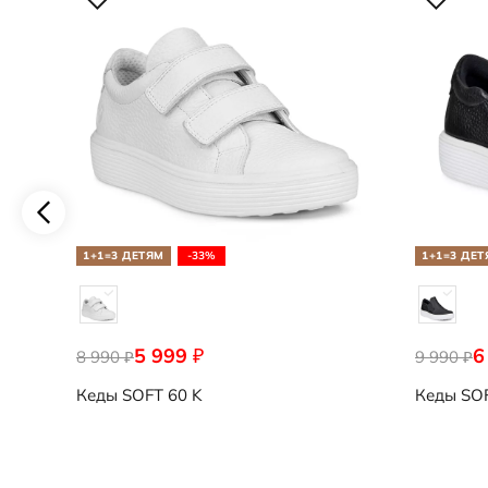
1+1=3 ДЕТЯМ
-33%
1+1=3 ДЕТ
5 999
6
₽
8 990
9 990
₽
₽
Кеды
SOFT 60 K
Кеды
SOF