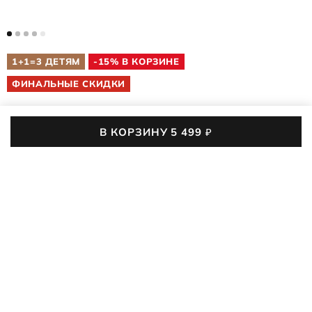
1+1=3 ДЕТЯМ
-15% В КОРЗИНЕ
ФИНАЛЬНЫЕ СКИДКИ
В КОРЗИНУ
5 499
₽
ДЕТСКИЕ САНДАЛИИ
X-TRINSIC K
710633/55894
4 (1)
1,2 тыс. покупок
01
:
13
:
13
:
32
До конца акции осталось
В сандалиях для подростков ECCO X-TRINSIC K проводить
лето одно удовольствие! Мягкие материалы и технологичные