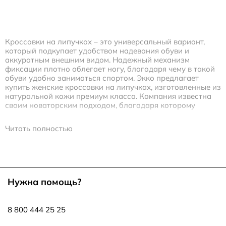
Кроссовки на липучках – это универсальный вариант,
который подкупает удобством надевания обуви и
аккуратным внешним видом. Надежный механизм
фиксации плотно облегает ногу, благодаря чему в такой
обуви удобно заниматься спортом. Экко предлагает
купить женские кроссовки на липучках, изготовленные из
натуральной кожи премиум класса. Компания известна
своим новаторским подходом, благодаря которому
успешно реализуются смелые технологические решения.
Это фирменная система амортизации, климатические
Читать полностью
мембраны, особая конструкция протектора для
длительного комфортного использования в
экстремальных условиях и материалы с
водоотталкивающими свойствами.
Купить кроссовки на липучках можно в качестве
Нужна помощь?
альтернативы классическим моделям на шнурках. Это
могут быть и летние облегченные модели, и более
высокие варианты для демисезона. Отличный выбор для
8 800 444 25 25
тех женщин, кто ищет максимальный комфорт, изящный
дизайн и простоту в уходе за спортивной обувью.