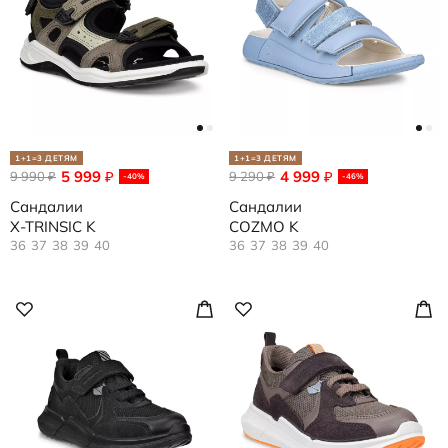
1+1=3 ДЕТЯМ
1+1=3 ДЕТЯМ
5 999
4 999
9 990
₽
9 290
₽
₽
₽
-40%
-46%
Сандалии
Сандалии
X-TRINSIC K
COZMO K
36
37
38
39
40
36
37
38
39
40