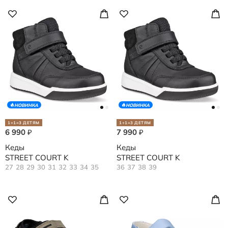
НОВИНКА
НОВИНКА
1+1=3 ДЕТЯМ
1+1=3 ДЕТЯМ
6 990
7 990
₽
₽
Кеды
Кеды
STREET COURT K
STREET COURT K
27
28
29
30
31
32
33
34
35
36
37
38
39