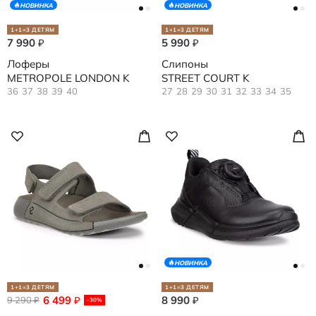
НОВИНКА
НОВИНКА
1+1=3 ДЕТЯМ
1+1=3 ДЕТЯМ
7 990
5 990
₽
₽
Лоферы
Слипоны
METROPOLE LONDON K
STREET COURT K
36
37
38
39
40
27
28
29
30
31
32
33
34
35
НОВИНКА
1+1=3 ДЕТЯМ
1+1=3 ДЕТЯМ
6 499
8 990
9 290
₽
₽
₽
-30%