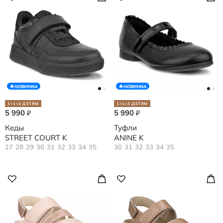
НОВИНКА
НОВИНКА
1+1=3 ДЕТЯМ
1+1=3 ДЕТЯМ
5 990
5 990
₽
₽
Кеды
Туфли
STREET COURT K
ANINE K
27
28
29
30
31
32
33
34
35
30
31
32
33
34
35