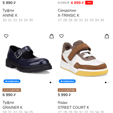
5 990
4 999
₽
9 290
₽
₽
-46%
Туфли
Сандалии
ANINE K
X-TRINSIC K
30
31
32
33
34
35
27
28
29
30
31
32
33
34
35
НОВИНКА
НОВИНКА
1+1=3 ДЕТЯМ
1+1=3 ДЕТЯМ
6 990
5 990
₽
₽
Туфли
Кеды
GRAINER K
STREET COURT K
30
31
32
33
34
35
27
28
29
30
31
32
33
34
35