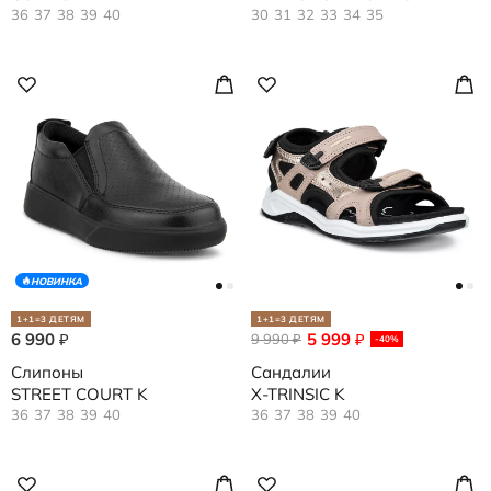
36
37
38
39
40
30
31
32
33
34
35
НОВИНКА
1+1=3 ДЕТЯМ
1+1=3 ДЕТЯМ
6 990
5 999
₽
9 990
₽
₽
-40%
Слипоны
Сандалии
STREET COURT K
X-TRINSIC K
36
37
38
39
40
36
37
38
39
40