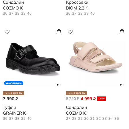
Сандалии
Кроссовки
COZMO K
BIOM 2.2 K
36
37
38
39
40
36
37
38
39
40
НОВИНКА
1+1=3 ДЕТЯМ
1+1=3 ДЕТЯМ
7 990
4 999
₽
8 290
₽
₽
-40%
Туфли
Сандалии
GRAINER K
COZMO K
36
37
38
39
40
27
28
29
30
31
32
33
34
35