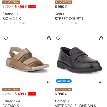
1+1=3 ДЕТЯМ
1+1=3 ДЕТЯМ
5 499
6 990
8 790
₽
₽
₽
-37%
Слипоны
Кеды
BIOM 2.2 K
STREET COURT K
36
37
38
39
40
36
37
38
39
40
НОВИНКА
1+1=3 ДЕТЯМ
1+1=3 ДЕТЯМ
5 499
6 990
9 290
₽
₽
₽
-41%
Сандалии
Лоферы
COZMO K
METROPOLE LONDON K