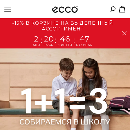
-15% В КОРЗИНЕ НА ВЫДЕЛЕННЫЙ
АССОРТИМЕНТ
2
20
46
46
:
:
:
ДНИ
ЧАСЫ
МИНУТЫ
СЕКУНДЫ