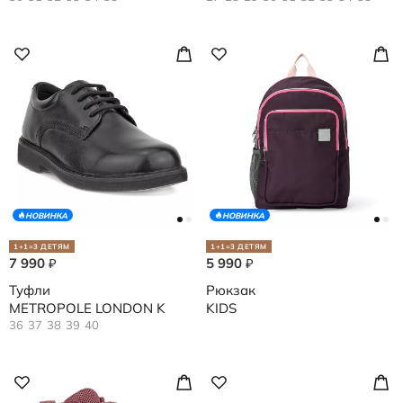
НОВИНКА
НОВИНКА
1+1=3 ДЕТЯМ
1+1=3 ДЕТЯМ
7 990
5 990
₽
₽
Туфли
Рюкзак
METROPOLE LONDON K
KIDS
36
37
38
39
40