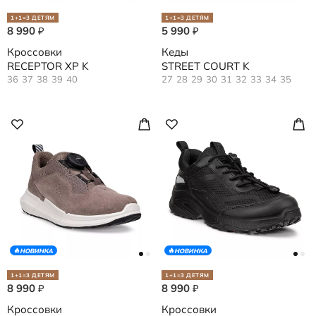
1+1=3 ДЕТЯМ
1+1=3 ДЕТЯМ
8 990
5 990
₽
₽
Кроссовки
Кеды
RECEPTOR XP K
STREET COURT K
36
37
38
39
40
27
28
29
30
31
32
33
34
35
НОВИНКА
НОВИНКА
1+1=3 ДЕТЯМ
1+1=3 ДЕТЯМ
8 990
8 990
₽
₽
Кроссовки
Кроссовки