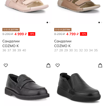
1+1=3 ДЕТЯМ
1+1=3 ДЕТЯМ
4 999
4 799
9 290
₽
8 290
₽
₽
₽
-46%
-42%
Сандалии
Сандалии
COZMO K
COZMO K
36
37
38
39
40
27
28
29
30
31
32
33
34
35