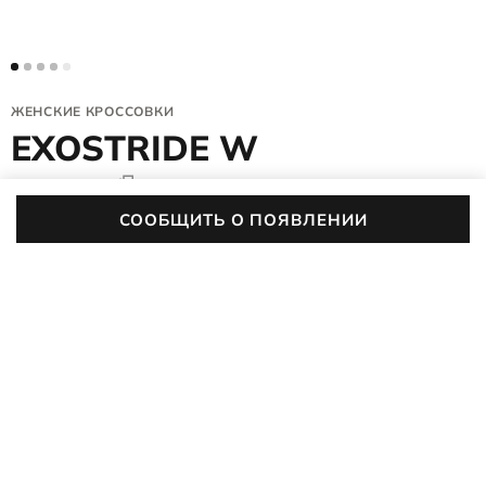
ЖЕНСКИЕ КРОССОВКИ
EXOSTRIDE W
835303/61103
4.8 (259)
1,5 тыс. покупок
СООБЩИТЬ О ПОЯВЛЕНИИ
Женские кроссовки EXOSTRIDE W созданы для активных
дней, когда важно чувствовать лёгкость и уверенность в
каждом шаге. Они сочетают мягкость амортизирующей
ПОДРОБНЕЕ
подошвы, водонепроницаемую мембрану GORE-TEX® и
продуманный дизайн. Благодаря технологиям можно гулять
Женщинам
Мужчинам
в любую погоду — от ранней весны до поздней осени.