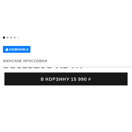
НОВИНКА
ЖЕНСКИЕ КРОССОВКИ
RECEPTOR XP W
В КОРЗИНУ
15 990
₽
854303/51094
(0)
Производительные кроссовки ECCO RECEPTOR XP W с
яркой аутдор-эстетикой переводят каждый шаг в
сбалансированное динамичное движение. Ощущение
ПОДРОБНЕЕ
лёгкости, прохлады и уверенности постоянно окружают
стопу — лёгкие материалы не утяжеляют походку и спасают