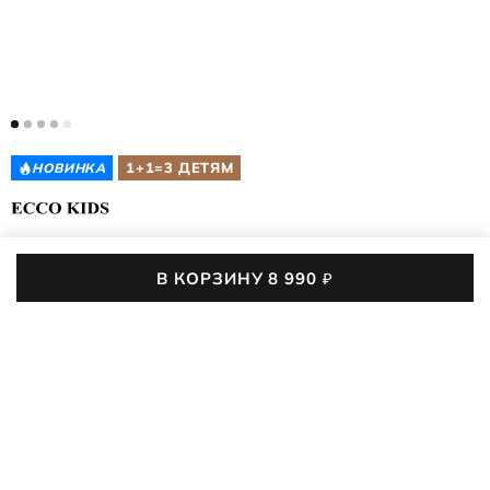
1+1=3 ДЕТЯМ
НОВИНКА
ДЕТСКИЕ БОТИНКИ
BIOM 2.2 K
В КОРЗИНУ
8 990
₽
710912/61789
(0)
Детские ботинки BIOM 2.2 K созданы для активных игр и
прогулок. Они удерживают тепло, не пропускают влагу и
помогают ребёнку уверенно бегать и играть на любой
ПОДРОБНЕЕ
поверхности — от мокрого асфальта до заснеженной