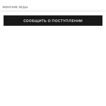
ЖЕНСКИЕ КЕДЫ
BELLA 2
СООБЩИТЬ О ПОСТУПЛЕНИИ
239363/61952
(0)
Цвет:
коричневый
ХАРАКТЕРИСТИКИ
Сезонность
Всесезон