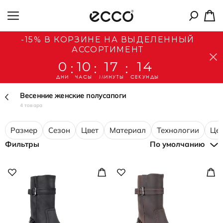
-15% В КОРЗИНЕ НА ВЫДЕЛЕННЫЙ
АССОРТИМЕНТ
0
10
17
14
:
:
:
ДНИ
ЧАСЫ
МИНУТЫ
СЕКУНДЫ
Весенние женские полусапоги
4 товара
Размер
Сезон
Цвет
Материал
Технологии
Це
Фильтры
По умолчанию