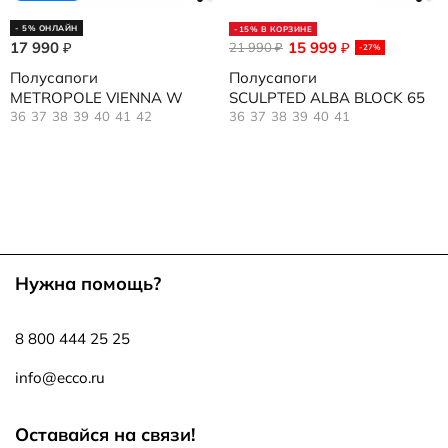
- 5% ОНЛАЙН
-15% В КОРЗИНЕ
17 990
15 999
₽
21 990
₽
₽
-27%
Полусапоги
Полусапоги
METROPOLE VIENNA W
SCULPTED ALBA BLOCK 65
36
37
38
39
40
41
42
36
37
38
39
40
41
Нужна помощь?
8 800 444 25 25
info@ecco.ru
Оставайся на связи!