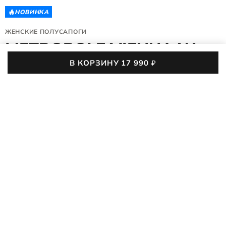
НОВИНКА
ЖЕНСКИЕ ПОЛУСАПОГИ
METROPOLE VIENNA W
В КОРЗИНУ
17 990
₽
231383/05034
(0)
17 990
₽
35
36
37
38
39
40
41
42
Таблица размеров