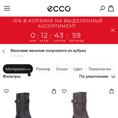
-15% В КОРЗИНЕ НА ВЫДЕЛЕННЫЙ
АССОРТИМЕНТ
0
12
43
58
:
:
:
ДНИ
ЧАСЫ
МИНУТЫ
СЕКУНДЫ
Весенние женские полусапоги из нубука
3 товара
Материал
Размер
Сезон
Цвет
Технологии
1
Фильтры
По умолчанию