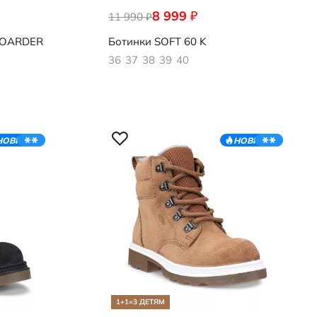
8 999
₽
11 990
713873/61291
₽
OARDER
Ботинки
SOFT 60 K
36
37
38
39
40
НОВИНКА
НОВИНКА
1+1=3 ДЕТЯМ