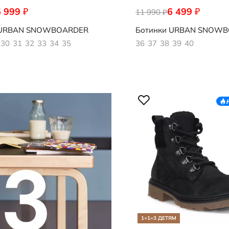
5 999
6 499
₽
₽
359
11 990
722403/61354
₽
URBAN SNOWBOARDER
Ботинки
URBAN SNOWB
30
31
32
33
34
35
36
37
38
39
40
1+1=3 ДЕТЯМ