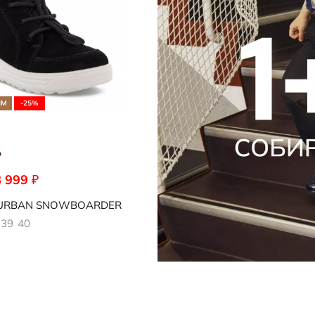
ЯМ
-25%
8 999
₽
052
URBAN SNOWBOARDER
39
40