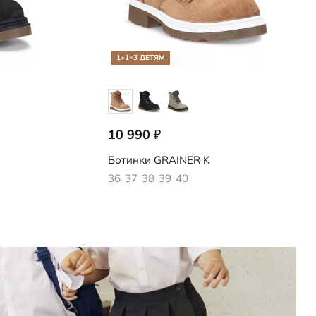
1+1=3 ДЕТЯМ
10 990
₽
728293/51055
Ботинки
GRAINER K
36
37
38
39
40