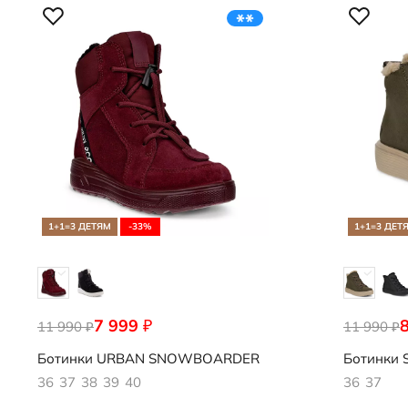
1+1=3 ДЕТЯМ
-33%
1+1=3 ДЕТ
7 999
₽
11 990
722363/61359
11 990
713873/02
₽
₽
Ботинки
URBAN SNOWBOARDER
Ботинки
S
36
37
38
39
40
36
37