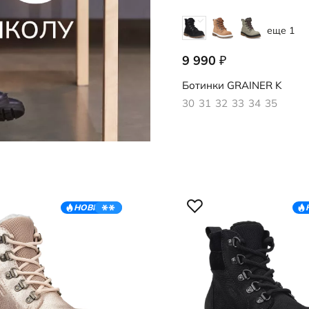
еще 1
9 990
₽
728292/51052
Ботинки
GRAINER K
30
31
32
33
34
35
НОВИНКА