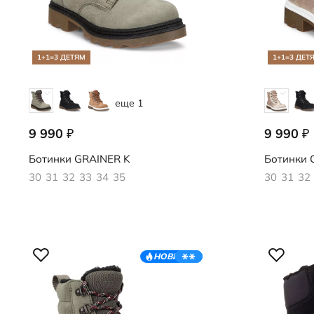
1+1=3 ДЕТЯМ
1+1=3 ДЕТ
еще 1
9 990
9 990
₽
₽
728292/61850
728292/61
Ботинки
GRAINER K
Ботинки
G
30
31
32
33
34
35
30
31
32
НОВИНКА