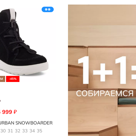
Кепки и панамы
редложение
Носки
Стельки
Обувь со скидками
Аутлет
ЯМ
-45%
5 999
₽
052
URBAN SNOWBOARDER
30
31
32
33
34
35