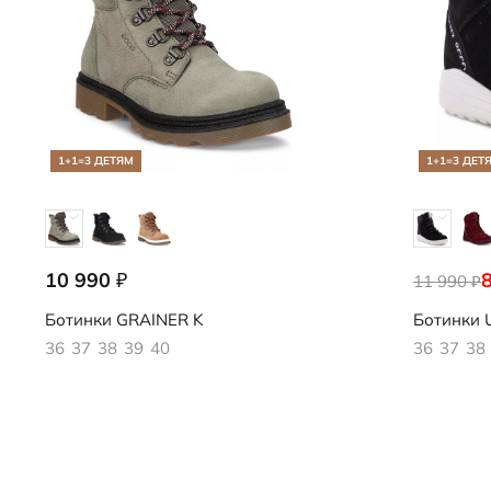
1+1=3 ДЕТЯМ
1+1=3 ДЕТ
10 990
₽
728293/61850
11 990
722363/51
₽
Ботинки
GRAINER K
Ботинки
36
37
38
39
40
36
37
38