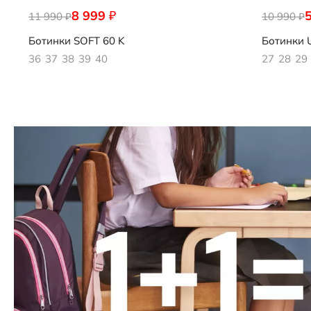
8 999
₽
11 990
713873/02001
10 990
722362/61
₽
₽
Ботинки
SOFT 60 K
Ботинки
36
37
38
39
40
27
28
29