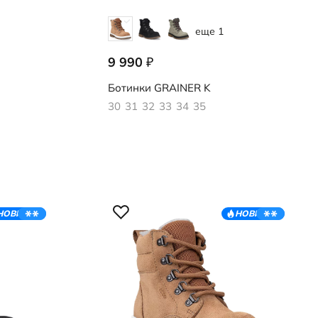
еще 1
9 990
₽
728292/51055
Ботинки
GRAINER K
30
31
32
33
34
35
НОВИНКА
НОВИНКА