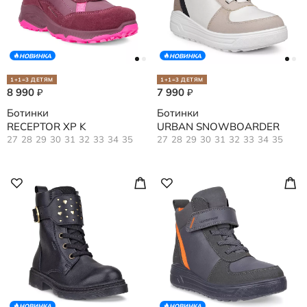
НОВИНКА
НОВИНКА
1+1=3 ДЕТЯМ
1+1=3 ДЕТЯМ
8 990
7 990
₽
₽
Ботинки
Ботинки
RECEPTOR XP K
URBAN SNOWBOARDER
27
28
29
30
31
32
33
34
35
27
28
29
30
31
32
33
34
35
НОВИНКА
НОВИНКА