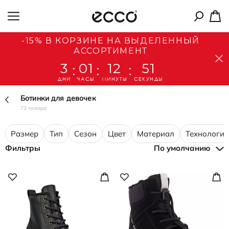
-15% В КОРЗИНЕ НА ВЫДЕЛЕННЫЙ
АССОРТИМЕНТ
3
01
12
49
:
:
:
ДНИ
ЧАСЫ
МИНУТЫ
СЕКУНДЫ
Ботинки для девочек
73 товара
Размер
Тип
Сезон
Цвет
Материал
Технологии
Фильтры
По умолчанию