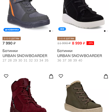
НОВИНКА
1+1=3 ДЕТЯМ
1+1=3 ДЕТЯМ
7 990
8 999
₽
11 990
₽
₽
-25%
Ботинки
Ботинки
URBAN SNOWBOARDER
URBAN SNOWBOARDER
27
28
29
30
31
32
33
34
35
36
37
38
39
40