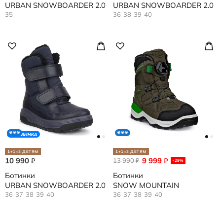
URBAN SNOWBOARDER 2.0
URBAN SNOWBOARDER 2.0
35
36
38
39
40
НОВИНКА
1+1=3 ДЕТЯМ
1+1=3 ДЕТЯМ
10 990
9 999
₽
13 990
₽
₽
-29%
Ботинки
Ботинки
URBAN SNOWBOARDER 2.0
SNOW MOUNTAIN
36
37
38
39
40
36
37
38
39
40