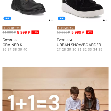
1+1=3 ДЕТЯМ
1+1=3 ДЕТЯМ
8 999
5 999
11 990
₽
10 990
₽
₽
₽
-25%
-45%
Ботинки
Ботинки
GRAINER K
URBAN SNOWBOARDER
36
37
38
39
40
27
28
29
30
31
32
33
34
35