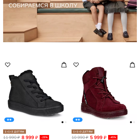
1+1=3 ДЕТЯМ
1+1=3 ДЕТЯМ
8 999
5 999
11 990
₽
10 990
₽
₽
₽
-25%
-45%