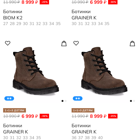
8 999
6 999
11 990
₽
10 990
₽
₽
₽
-25%
-36%
Ботинки
Ботинки
BIOM K2
GRAINER K
27
28
29
30
31
32
33
34
35
30
31
32
33
34
35
1+1=3 ДЕТЯМ
1+1=3 ДЕТЯМ
6 999
8 999
10 990
₽
11 990
₽
₽
₽
-36%
-25%
Ботинки
Ботинки
GRAINER K
GRAINER K
30
31
32
33
34
35
36
37
38
39
40