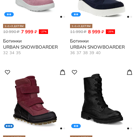
1+1=3 ДЕТЯМ
1+1=3 ДЕТЯМ
7 999
8 999
10 990
₽
11 990
₽
₽
₽
-27%
-25%
Ботинки
Ботинки
URBAN SNOWBOARDER
URBAN SNOWBOARDER
32
34
35
36
37
38
39
40