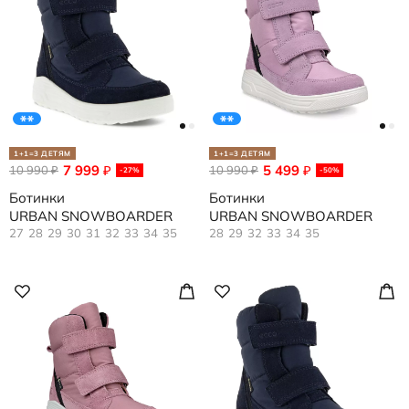
1+1=3 ДЕТЯМ
1+1=3 ДЕТЯМ
7 999
5 499
10 990
₽
10 990
₽
₽
₽
-27%
-50%
Ботинки
Ботинки
URBAN SNOWBOARDER
URBAN SNOWBOARDER
27
28
29
30
31
32
33
34
35
28
29
32
33
34
35