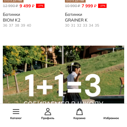
1+1=3 ДЕТЯМ
1+1=3 ДЕТЯМ
9 499
7 999
12 990
₽
10 990
₽
₽
₽
-27%
-27%
Ботинки
Ботинки
BIOM K2
GRAINER K
36
37
38
39
40
30
31
32
33
34
35
Каталог
Профиль
Корзина
Избранное