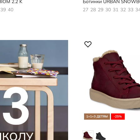
IOM 2.2 K
Ботинки
URBAN SNOWB
39
40
27
28
29
30
31
32
33
3
1+1=3 ДЕТЯМ
-25%