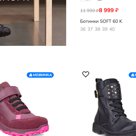
8 999
₽
11 990
713873/61291
₽
Ботинки
SOFT 60 K
36
37
38
39
40
НОВИНКА