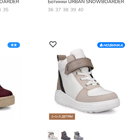
OARDER
Ботинки
URBAN SNOWBOARDER
4
35
36
37
38
39
40
НОВИНКА
1+1=3 ДЕТЯМ