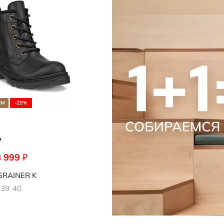
Носки
редложение
Стельки
Обувь со скидками
Аутлет
ЯМ
-25%
8 999
₽
001
RAINER K
39
40