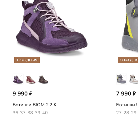
1+1=3 ДЕТЯМ
1+1=3 ДЕТ
9 990
7 990
₽
₽
710913/61790
722412/61
Ботинки
BIOM 2.2 K
Ботинки
36
37
38
39
40
27
28
29