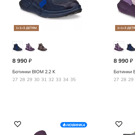
1+1=3 ДЕТЯМ
1+1=3 ДЕТ
8 990
8 990
₽
₽
710912/61426
710912/61
Ботинки
BIOM 2.2 K
Ботинки
B
27
28
29
30
31
32
33
34
35
27
28
29
НОВИНКА