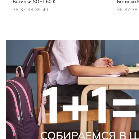
Ботинки
SOFT 60 K
Ботинки
B
36
37
38
39
40
36
37
38