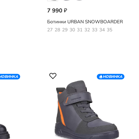
7 990
₽
722412/61882
Ботинки
URBAN SNOWBOARDER
27
28
29
30
31
32
33
34
35
НОВИНКА
НОВИНКА