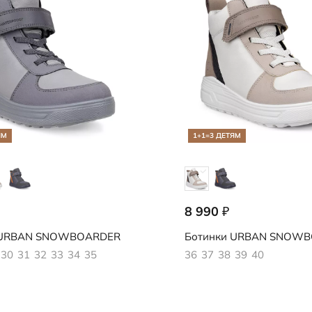
ЯМ
1+1=3 ДЕТЯМ
8 990
₽
883
722413/61882
URBAN SNOWBOARDER
Ботинки
URBAN SNOWB
30
31
32
33
34
35
36
37
38
39
40