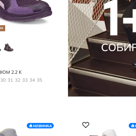
ЯМ
790
IOM 2.2 K
30
31
32
33
34
35
НОВИНКА