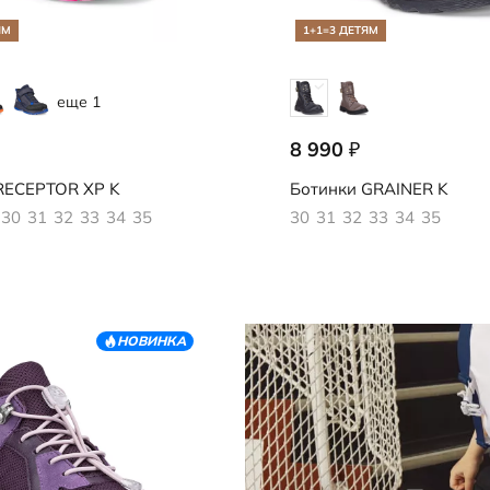
ЯМ
1+1=3 ДЕТЯМ
еще 1
8 990
₽
816
728282/61763
ECEPTOR XP K
Ботинки
GRAINER K
30
31
32
33
34
35
30
31
32
33
34
35
НОВИНКА