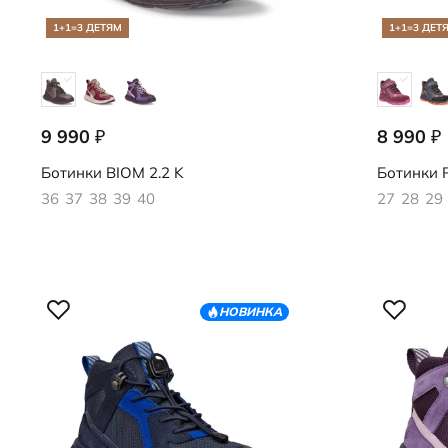
1+1=3 ДЕТЯМ
1+1=3 ДЕТ
9 990
8 990
₽
₽
710913/61789
724752/61
Ботинки
BIOM 2.2 K
Ботинки
R
36
37
38
39
40
27
28
29
НОВИНКА