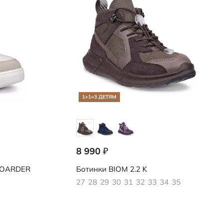
1+1=3 ДЕТЯМ
8 990
₽
710912/61789
OARDER
Ботинки
BIOM 2.2 K
27
28
29
30
31
32
33
34
35