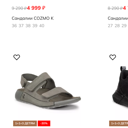
4 999
4
₽
9 290
700453/50366
8 290
700442/04
₽
₽
Сандалии
COZMO K
Сандали
36
37
38
39
40
27
28
29
1+1=3 ДЕТЯМ
-30%
1+1=3 ДЕТ