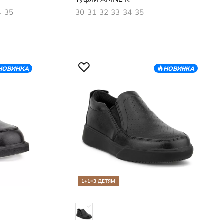
4
35
30
31
32
33
34
35
НОВИНКА
НОВИНКА
1+1=3 ДЕТЯМ