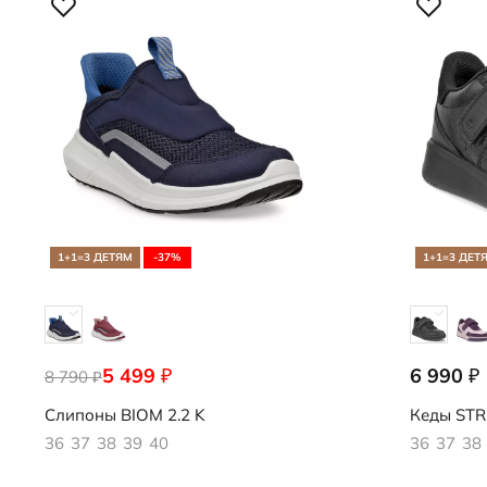
1+1=3 ДЕТЯМ
-37%
1+1=3 ДЕТ
5 499
6 990
₽
₽
8 790
710933/10303
725333/51
₽
Слипоны
BIOM 2.2 K
Кеды
STR
36
37
38
39
40
36
37
38