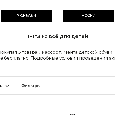
Кепки и панамы
редложение
Носки
Стельки
РЮКЗАКИ
НОСКИ
Обувь со скидками
Аутлет
1+1=3 на всё для детей
 Покупая 3 товара из ассортимента детской обуви,
те бесплатно. Подробные условия проведения ак
Фильтры
ал