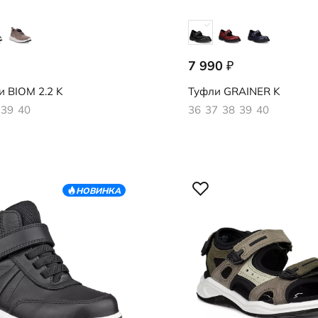
7 990
₽
052
728253/11001
и
BIOM 2.2 K
Туфли
GRAINER K
39
40
36
37
38
39
40
НОВИНКА