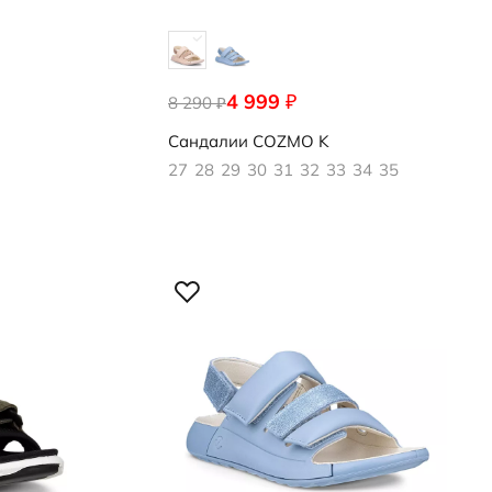
4 999
₽
8 290
700452/50366
₽
Сандалии
COZMO K
27
28
29
30
31
32
33
34
35