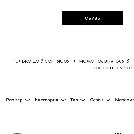
Слипоны
Аутлет
Специальное п
Аутлет
ОБУВЬ
Только до 9 сентября 1+1 может равняться 3.
них вы получае
Размер
Категория
Тип
Сезон
Матери