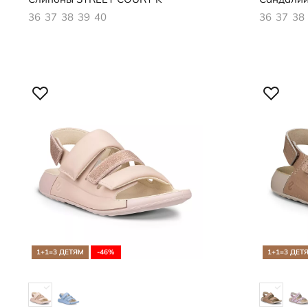
36
37
38
39
40
36
37
38
1+1=3 ДЕТЯМ
-46%
1+1=3 ДЕТ