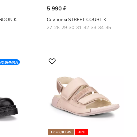
5 990
₽
725322/01001
NDON K
Слипоны
STREET COURT K
27
28
29
30
31
32
33
34
35
НОВИНКА
1+1=3 ДЕТЯМ
-40%