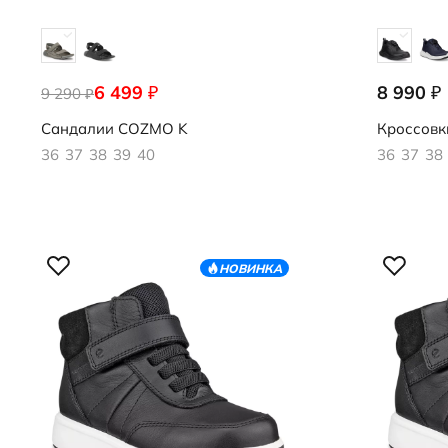
6 499
8 990
₽
₽
9 290
700423/61477
710923/51
₽
Сандалии
COZMO K
Кроссовк
36
37
38
39
40
36
37
38
НОВИНКА