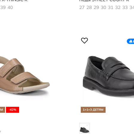
39
40
27
28
29
30
31
32
33
3
ЯМ
-42%
1+1=3 ДЕТЯМ