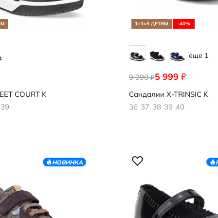
ЯМ
1+1=3 ДЕТЯМ
-40%
еще 1
5 999
₽
094
9 990
710643/61628
₽
EET COURT K
Сандалии
X-TRINSIC K
39
36
37
38
39
40
НОВИНКА