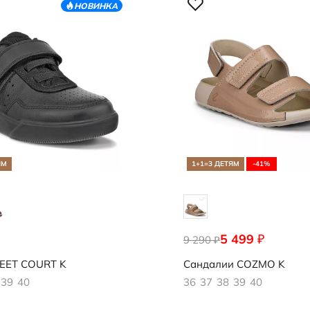
НОВИНКА
ЯМ
1+1=3 ДЕТЯМ
-41%
5 499
₽
094
9 290
700443/04084
₽
EET COURT K
Сандалии
COZMO K
39
40
36
37
38
39
40