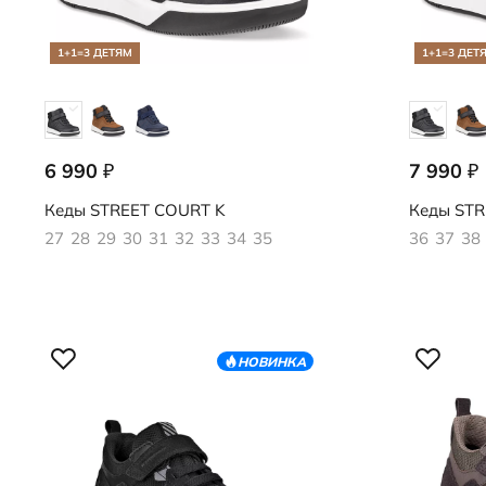
1+1=3 ДЕТЯМ
1+1=3 ДЕТ
6 990
7 990
₽
₽
725342/51094
725343/51
Кеды
STREET COURT K
Кеды
STR
27
28
29
30
31
32
33
34
35
36
37
38
НОВИНКА