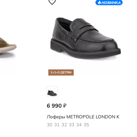
НОВИНКА
1+1=3 ДЕТЯМ
6 990
₽
721772/01001
Лоферы
METROPOLE LONDON K
30
31
32
33
34
35