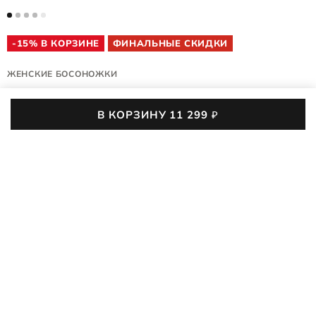
-15% В КОРЗИНЕ
ФИНАЛЬНЫЕ СКИДКИ
ЖЕНСКИЕ БОСОНОЖКИ
YUMA
В КОРЗИНУ
11 299
₽
857923/02021
4.8 (131)
01
:
05
:
18
:
42
До конца акции осталось
Женские босоножки ECCO YUMA идеальны для жаркого
лета. Элегантный верх из натурального нубука с
регулируемым ремешком и мягкая текстильная стелька
ПОДРОБНЕЕ
дарят комфорт в течение всего дня, а удобная подошва
ECCO FLUIDFORM™ обеспечивает превосходную
11 299
₽
15 790
₽
-28%
амортизацию и поддержку стопы. Чувствовать себя