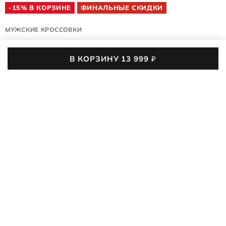
-15% В КОРЗИНЕ
ФИНАЛЬНЫЕ СКИДКИ
МУЖСКИЕ КРОССОВКИ
EXCEED M
В КОРЗИНУ
13 999
₽
870104/02034
5 (1)
03
:
13
:
13
:
38
До конца акции осталось
Мужские кроссовки EXCEED M созданы для активных
будней и отдыха. Универсальный дизайн и анатомическая
колодка делают их идеальной парой на каждый день —
ПОДРОБНЕЕ
будь то прогулка, поездка или день в офисе. Мягкий
промасленный нубук, лёгкая подошва и дышащая
13 999
₽
18 990
₽
-26%
конструкция дарят комфорт в движении и уверенность в
каждом шаге.