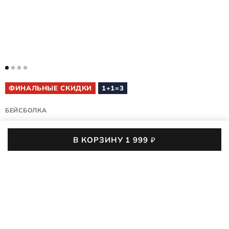
ФИНАЛЬНЫЕ СКИДКИ
1+1=3
БЕЙСБОЛКА
CLASSIC BASEBALL CAP
В КОРЗИНУ
1 999
₽
9098009/90011
5 (2)
Кепка ECCO CLASSIC BASEBALL CAP — то, что нужно
жарким летом для любых планов. Хлопковая основа
окружит комфортом и постоянной циркуляцией воздуха,
ПОДРОБНЕЕ
защищая от вредных ультрафиолетовых лучей, а модный
крой и посадка подарят стиль