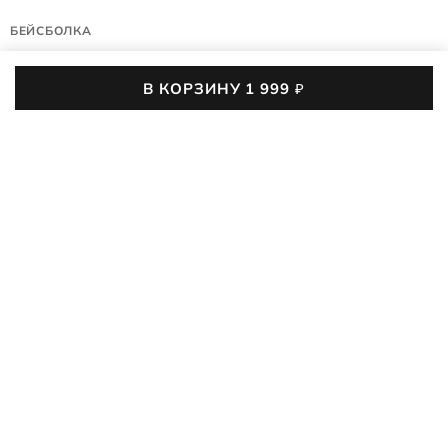
БЕЙСБОЛКА
SOFT CAP
В КОРЗИНУ
1 999
₽
9099018/90011
(0)
Мягкая кепка ECCO Soft Cap
из натурального хлопка отлично держит форму и задаёт
лаконичный повседневный стиль. Пропорциональный
ПОДРОБНЕЕ
козырёк обеспечивает лёгкую тень и комфорт даже под
активным солнцем, чтобы защитить кожу от
1 999
₽
2 990
₽
-33%
ультрафиолетового излучения во время прогулок
и солнечных городских дней.