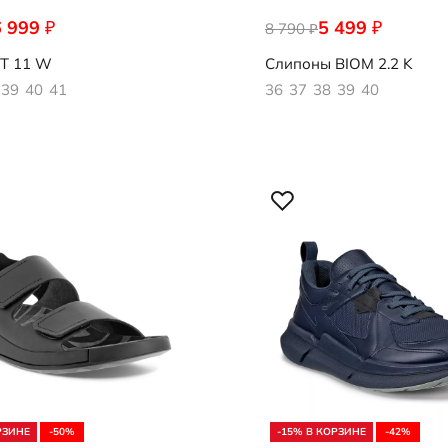
6 999
5 499
₽
₽
581
8 790
710933/10303
₽
T 11 W
Слипоны
BIOM 2.2 K
39
40
41
36
37
38
39
40
РЗИНЕ
-50%
-15% В КОРЗИНЕ
-42%