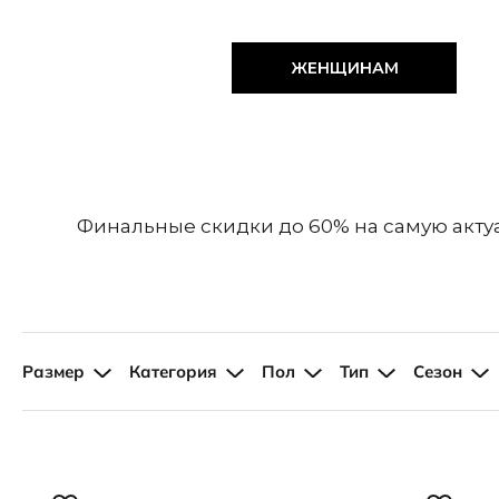
Слипоны
Аутлет
Специальное п
Аутлет
ЖЕНЩИНАМ
Финальные скидки до 60% на самую актуа
Размер
Категория
Пол
Тип
Сезон