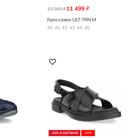
11 499
₽
19 990
824254/61549
₽
Кроссовки
ULT-TRN M
40
41
42
43
44
45
-15% В КОРЗИНЕ
-57%