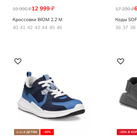
12 999
₽
19 990
830764/01007
17 290
235813/61
₽
₽
Кроссовки
BIOM 2.2 M
Кеды
SOF
40
41
42
43
44
45
46
36
37
38
1+1=3 ДЕТЯМ
-35%
-15% В КО