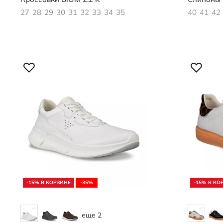
27
28
29
30
31
32
33
34
35
40
41
42
-15% В КОРЗИНЕ
-35%
-15% В КО
еще 2