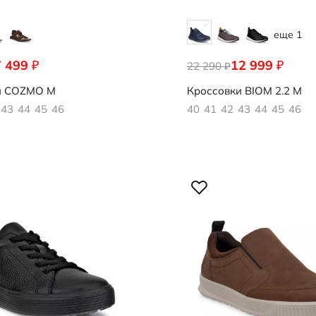
еще 1
7 499
12 999
₽
₽
001
22 290
830814/61487
₽
и
COZMO M
Кроссовки
BIOM 2.2 M
43
44
45
46
40
41
42
43
44
45
46