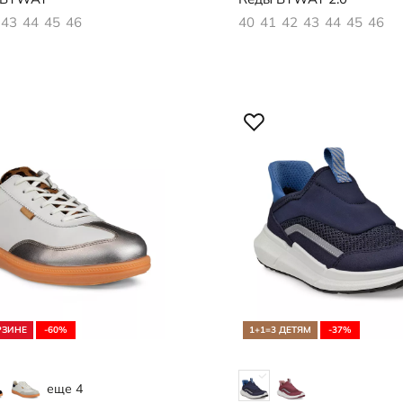
43
44
45
46
40
41
42
43
44
45
46
РЗИНЕ
-60%
1+1=3 ДЕТЯМ
-37%
еще 4