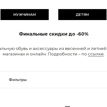
Кепки и панамы
редложение
Носки
Стельки
МУЖЧИНАМ
ДЕТЯМ
Обувь со скидками
Аутлет
Финальные скидки до -60%
льную обувь и аксессуары из весенней и летней
магазинах и онлайн. Подробности – по
ссылке
.
Фильтры