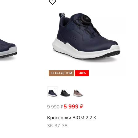
1+1=3 ДЕТЯМ
-40%
5 999
₽
9 990
710923/50769
₽
Кроссовки
BIOM 2.2 K
36
37
38