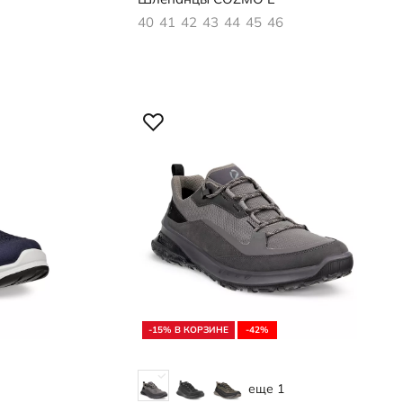
40
41
42
43
44
45
46
-15% В КОРЗИНЕ
-42%
еще 1