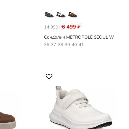
6 499
₽
14 990
202343/51052
₽
Сандалии
METROPOLE SEOUL W
36
37
38
39
40
41