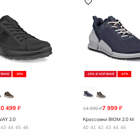
РЗИНЕ
-36%
-15% В КОРЗИНЕ
-47%
10 499
7 999
₽
₽
052
14 990
800894/00138
₽
AY 2.0
Кроссовки
BIOM 2.0 M
43
44
45
46
40
41
42
43
44
45