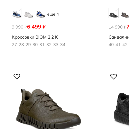
еще 4
6 499
₽
9 990
710872/61483
14 990
500944/01
₽
₽
Кроссовки
BIOM 2.2 K
Сандали
27
28
29
30
31
32
33
34
40
41
42