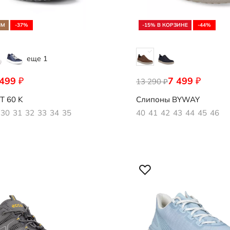
ЯМ
-37%
-15% В КОРЗИНЕ
-44%
еще 1
 499
7 499
₽
₽
001
13 290
501654/02482
₽
T 60 K
Слипоны
BYWAY
30
31
32
33
34
35
40
41
42
43
44
45
46