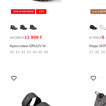
-15% В КОРЗИНЕ
-43%
1+1=3 ДЕТ
11 999
5
₽
20 990
525224/01543
8 790
713842/01
₽
₽
Кроссовки
GRUUV M
Кеды
SOF
40
41
42
43
44
45
46
27
28
29