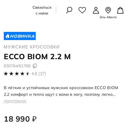
Связаться
с нами
Эль-Монте
УАРЫ
УАРЫ
ЛЫШЕЙ
НОВИНКА
Осенняя коллекция
Осенняя коллекция
Школьная коллекция
МУЖСКИЕ КРОССОВКИ
Подробнее
Подробнее
Подробнее
рчатки
ECCO
BIOM 2.2 M
амы
 картхолдеры
 картхолдеры
амы
идками
830764/61768
рчатки
4.8 (27)
ессуары
ессуары
В лёгких и устойчивых мужских кроссовкам ECCO BIOM
со скидками
2.2 комфорт и тепло идут с вами в ногу, поэтому легко
со скидкой
сосредоточиться на делах, а не на погоде. Модель
ПОДРОБНЕЕ
сочетает сверхлёгкую подошву, резиновый протектор,
А ПО УХОДУ
А ПО УХОДУ
анатомическую поддержку — в ней комфортно двигаться
18 990
₽
целый день!