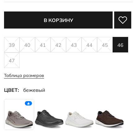
В КОРЗИНУ
39
40
41
42
43
44
45
46
47
Таблица размеров
ЦВЕТ:
бежевый