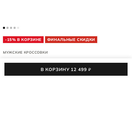
-15% В КОРЗИНЕ
ФИНАЛЬНЫЕ СКИДКИ
МУЖСКИЕ КРОССОВКИ
BIOM 2.1 X MOUNTAIN M
В КОРЗИНУ
12 499
₽
823924/60178
(0)
02
:
16
:
36
:
28
До конца акции осталось
В мужских кроссовках ECCO BIOM 2.1 X MOUNTAIN M с
влагозащитой и мощным сцеплением EPR+ комфорт и
поддержка каждого шага будут сопровождать вас даже в