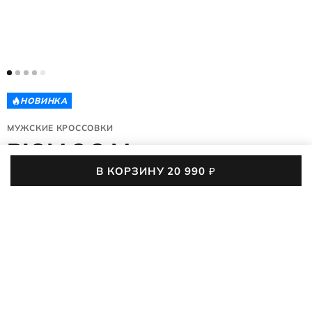
НОВИНКА
МУЖСКИЕ КРОССОВКИ
BIOM 2.2 M
В КОРЗИНУ
20 990
₽
830864/01415
4.6 (3)
В лаконичных монохромных кроссовках с технологичной
шнуровкой есть всё для активного образа жизни.
Сверхлёгкая инновационная конструкция и дышащие
ПОДРОБНЕЕ
материалы делают каждый шаг комфортным и особенным
при любой активности, будь то прогулка по парку, рабочая
20 990
₽
встреча или пробежка