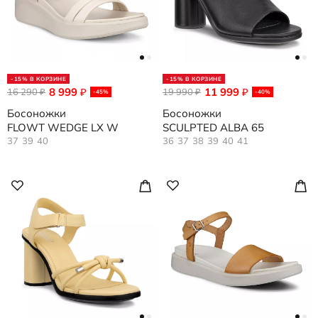
-15% В КОРЗИНЕ
-15% В КОРЗИНЕ
8 999
11 999
16 290
₽
19 990
₽
₽
₽
-45%
-40%
Босоножки
Босоножки
FLOWT WEDGE LX W
SCULPTED ALBA 65
37
39
40
36
37
38
39
40
41