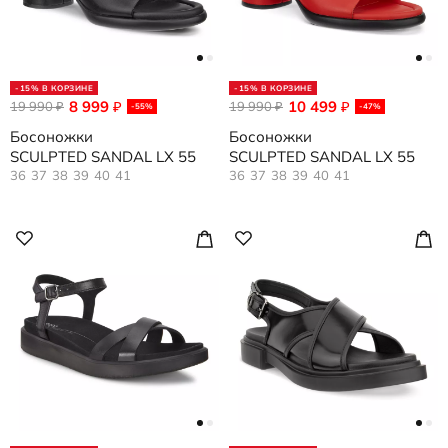
-15% В КОРЗИНЕ
-15% В КОРЗИНЕ
8 999
10 499
19 990
₽
19 990
₽
₽
₽
-55%
-47%
Босоножки
Босоножки
SCULPTED SANDAL LX 55
SCULPTED SANDAL LX 55
36
37
38
39
40
41
36
37
38
39
40
41