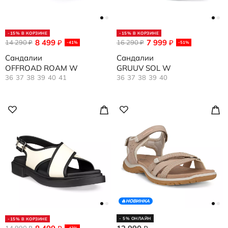
-15% В КОРЗИНЕ
-15% В КОРЗИНЕ
8 499
7 999
14 290
₽
16 290
₽
₽
₽
-41%
-51%
Сандалии
Сандалии
OFFROAD ROAM W
GRUUV SOL W
36
37
38
39
40
41
36
37
38
39
40
НОВИНКА
- 5% ОНЛАЙН
-15% В КОРЗИНЕ
14 990
-43%