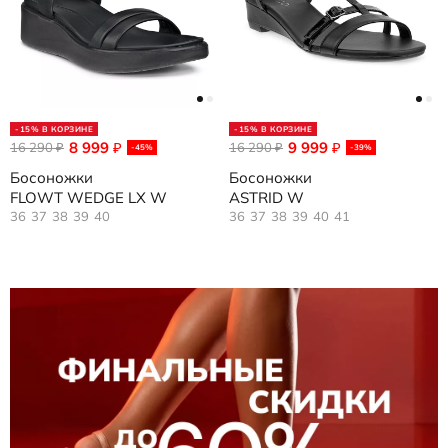
-15% В КОРЗИНЕ
-15% В КОРЗИНЕ
8 999
9 999
16 290
₽
16 290
₽
₽
₽
-45%
-39%
Босоножки
Босоножки
FLOWT WEDGE LX W
ASTRID W
36
37
38
39
40
36
37
38
39
40
41