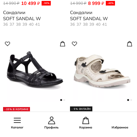
10 499
8 999
14 990
₽
14 990
₽
₽
₽
-30%
-40%
Сандалии
Сандалии
SOFT SANDAL W
SOFT SANDAL W
36
37
38
39
40
41
36
37
38
39
40
41
- 5% ОНЛАЙН
-15% В КОРЗИНЕ
10 499
14 990
14 990
₽
₽
₽
-30%
Сандалии
Сандалии
Каталог
Профиль
Корзина
Избранное
FLASH
OFFROAD
36
37
38
39
40
41
36
37
38
39
40
41
42