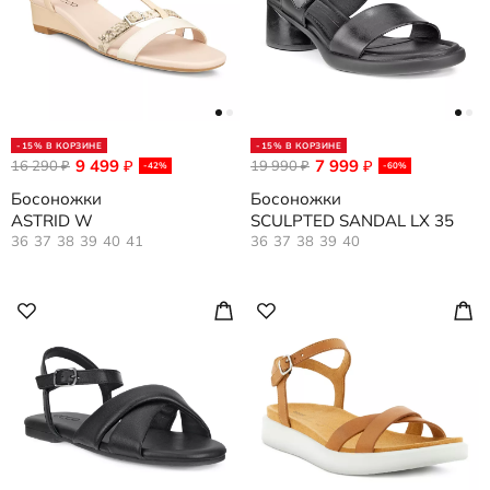
-15% В КОРЗИНЕ
-15% В КОРЗИНЕ
9 499
7 999
16 290
₽
19 990
₽
₽
₽
-42%
-60%
Босоножки
Босоножки
ASTRID W
SCULPTED SANDAL LX 35
36
37
38
39
40
41
36
37
38
39
40