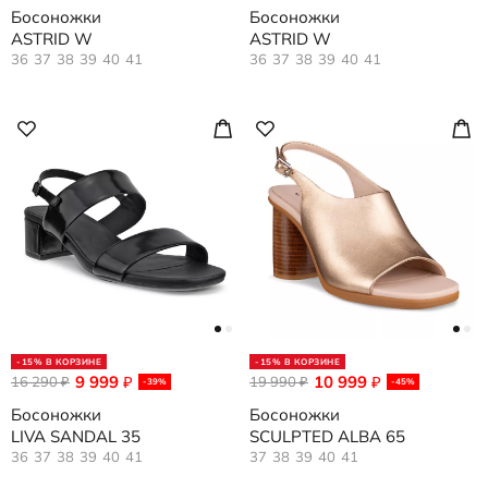
Босоножки
Босоножки
ASTRID W
ASTRID W
36
37
38
39
40
41
36
37
38
39
40
41
-15% В КОРЗИНЕ
-15% В КОРЗИНЕ
9 999
10 999
16 290
₽
19 990
₽
₽
₽
-39%
-45%
Босоножки
Босоножки
LIVA SANDAL 35
SCULPTED ALBA 65
36
37
38
39
40
41
37
38
39
40
41