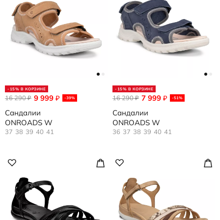
-15% В КОРЗИНЕ
-15% В КОРЗИНЕ
9 999
7 999
16 290
₽
16 290
₽
₽
₽
-39%
-51%
Сандалии
Сандалии
ONROADS W
ONROADS W
37
38
39
40
41
36
37
38
39
40
41