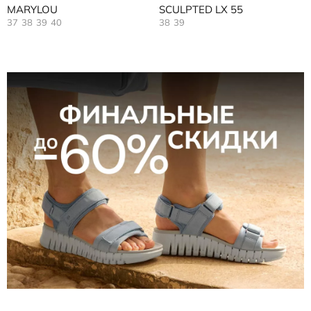
MARYLOU
SCULPTED LX 55
37
38
39
40
38
39