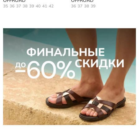
OFFROAD
OFFROAD
35
36
37
38
39
40
41
42
36
37
38
39