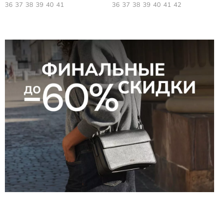
36
37
38
39
40
41
36
37
38
39
40
41
42