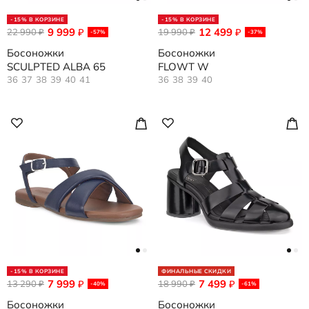
-15% В КОРЗИНЕ
-15% В КОРЗИНЕ
9 999
12 499
22 990
₽
19 990
₽
₽
₽
-57%
-37%
Босоножки
Босоножки
SCULPTED ALBA 65
FLOWT W
36
37
38
39
40
41
36
38
39
40
-15% В КОРЗИНЕ
ФИНАЛЬНЫЕ СКИДКИ
7 999
7 499
13 290
₽
18 990
₽
₽
₽
-40%
-61%
Босоножки
Босоножки