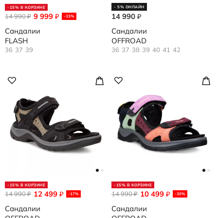
- 5% ОНЛАЙН
-15% В КОРЗИНЕ
9 999
14 990
14 990
₽
₽
₽
-33%
Сандалии
Сандалии
FLASH
OFFROAD
36
37
39
36
37
38
39
40
41
42
-15% В КОРЗИНЕ
-15% В КОРЗИНЕ
12 499
10 499
14 990
₽
14 990
₽
₽
₽
-17%
-30%
Сандалии
Сандалии