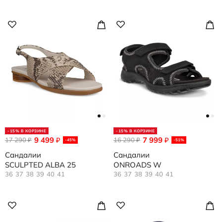
-15% В КОРЗИНЕ
-15% В КОРЗИНЕ
9 499
7 999
17 290
₽
16 290
₽
₽
₽
-45%
-51%
Сандалии
Сандалии
SCULPTED ALBA 25
ONROADS W
36
37
38
39
40
41
36
37
38
39
40
41