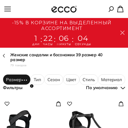
-15% В КОРЗИНЕ НА ВЫДЕЛЕННЫЙ
АССОРТИМЕНТ
1
22
06
02
:
:
:
ДНИ
ЧАСЫ
МИНУТЫ
СЕКУНДЫ
Женские сандалии и босоножки 39 размер 40
размер
79 товаров
Размер
Тип
Сезон
Цвет
Стиль
Материал
2
Фильтры
По умолчанию