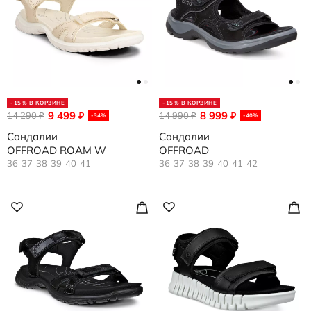
-15% В КОРЗИНЕ
-15% В КОРЗИНЕ
9 499
8 999
14 290
₽
14 990
₽
₽
₽
-34%
-40%
Сандалии
Сандалии
OFFROAD ROAM W
OFFROAD
36
37
38
39
40
41
36
37
38
39
40
41
42