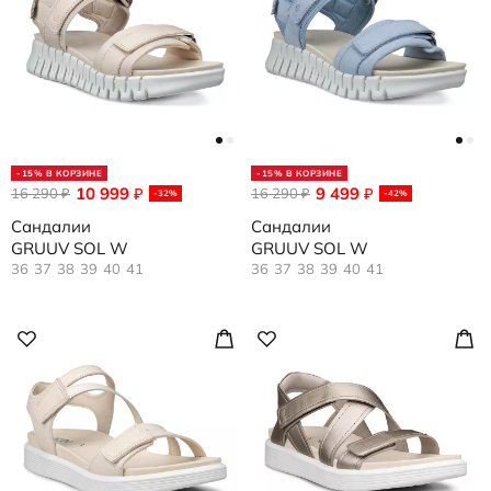
-15% В КОРЗИНЕ
-15% В КОРЗИНЕ
10 999
9 499
16 290
₽
16 290
₽
₽
₽
-32%
-42%
Сандалии
Сандалии
GRUUV SOL W
GRUUV SOL W
36
37
38
39
40
41
36
37
38
39
40
41