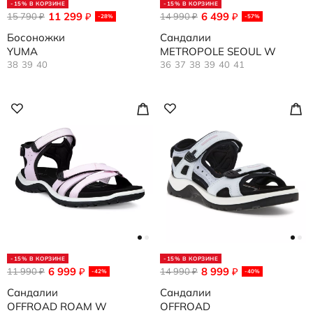
-15% В КОРЗИНЕ
-15% В КОРЗИНЕ
11 299
6 499
15 790
₽
14 990
₽
₽
₽
-28%
-57%
Босоножки
Сандалии
YUMA
METROPOLE SEOUL W
38
39
40
36
37
38
39
40
41
-15% В КОРЗИНЕ
-15% В КОРЗИНЕ
6 999
8 999
11 990
₽
14 990
₽
₽
₽
-42%
-40%
Сандалии
Сандалии
OFFROAD ROAM W
OFFROAD