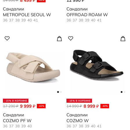
8 499
12 990
₽
₽
₽
Сандалии
Сандалии
METROPOLE SEOUL W
OFFROAD ROAM W
36
37
38
39
40
41
36
37
38
39
40
41
-15% В КОРЗИНЕ
-15% В КОРЗИНЕ
9 999
8 999
17 290
₽
14 990
₽
₽
₽
-42%
-40%
Сандалии
Сандалии
COZMO PF W
COZMO W
36
37
38
39
40
36
37
38
39
40
41