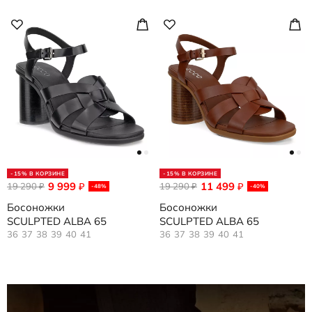
-15% В КОРЗИНЕ
-15% В КОРЗИНЕ
9 999
11 499
19 290
₽
19 290
₽
₽
₽
-48%
-40%
Босоножки
Босоножки
SCULPTED ALBA 65
SCULPTED ALBA 65
36
37
38
39
40
41
36
37
38
39
40
41