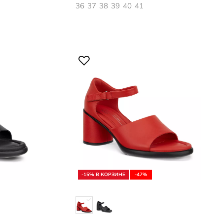
36
37
38
39
40
41
-15% В КОРЗИНЕ
-47%