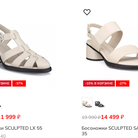
РЗИНЕ
-37%
-15% В КОРЗИНЕ
-27%
11 999
14 499
₽
₽
378
19 990
222763/01378
₽
ки
SCULPTED LX 55
Босоножки
SCULPTED S
35
40