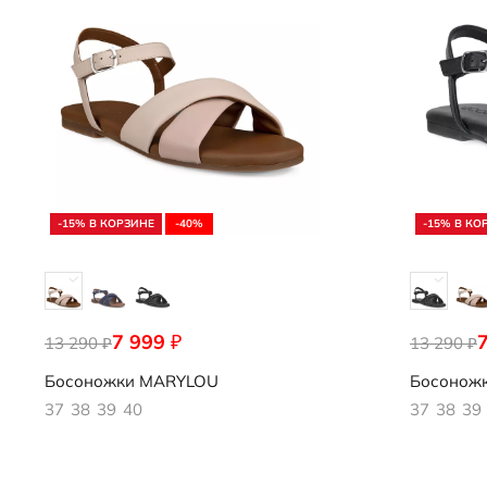
Слипоны
Аутлет
Специальное п
Аутлет
-15% В КОРЗИНЕ
-40%
-15% В КО
7 999
₽
13 290
237303/01118
13 290
237303/01
₽
₽
Босоножки
MARYLOU
Босонож
37
38
39
40
37
38
39