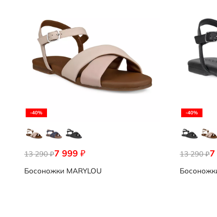
-40%
-40%
7 999
7
₽
13 290
13 290
₽
₽
Босоножки
MARYLOU
Босоножк