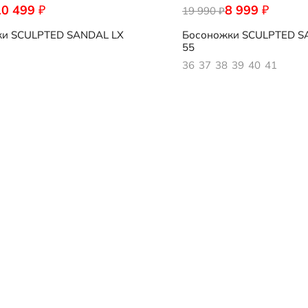
10 499
8 999
₽
₽
001
19 990
222883/01001
₽
ки
SCULPTED SANDAL LX
Босоножки
SCULPTED S
55
36
37
38
39
40
41