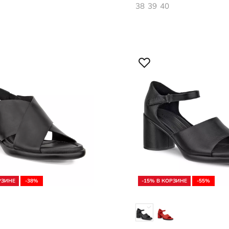
38
39
40
РЗИНЕ
-38%
-15% В КОРЗИНЕ
-55%