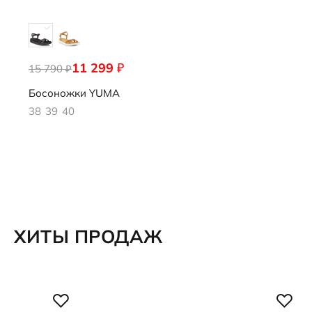
11 299
₽
15 790
857923/02001
₽
Босоножки
YUMA
38
39
40
ХИТЫ ПРОДАЖ