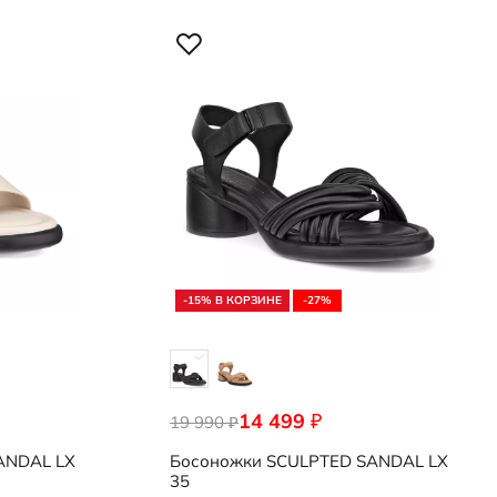
-15% В КОРЗИНЕ
-27%
14 499
₽
19 990
222793/01001
₽
ANDAL LX
Босоножки
SCULPTED SANDAL LX
35