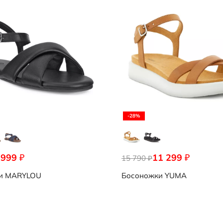
-28%
 999
11 299
₽
₽
15 790
₽
и
MARYLOU
Босоножки
YUMA