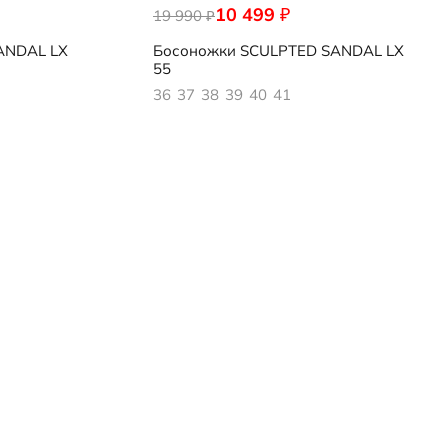
10 499
₽
19 990
222883/01294
₽
ANDAL LX
Босоножки
SCULPTED SANDAL LX
55
36
37
38
39
40
41