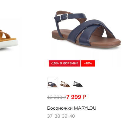
-15% В КОРЗИНЕ
-40%
7 999
₽
13 290
237303/01038
₽
Босоножки
MARYLOU
37
38
39
40