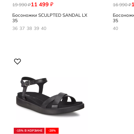
11 499
₽
19 990
222793/61103
16 990
222813/01
₽
₽
Босоножки
SCULPTED SANDAL LX
Босонож
35
35
36
37
38
39
40
40
-15% В КОРЗИНЕ
-28%