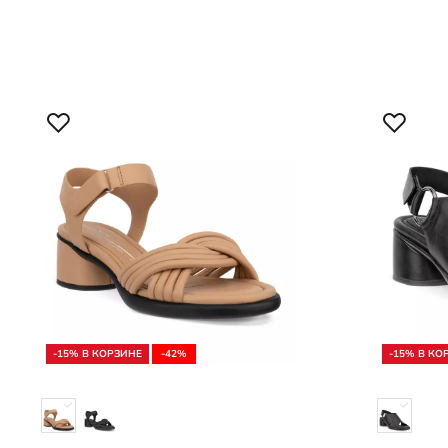
-15% В КОРЗИНЕ
-42%
-15% В КО