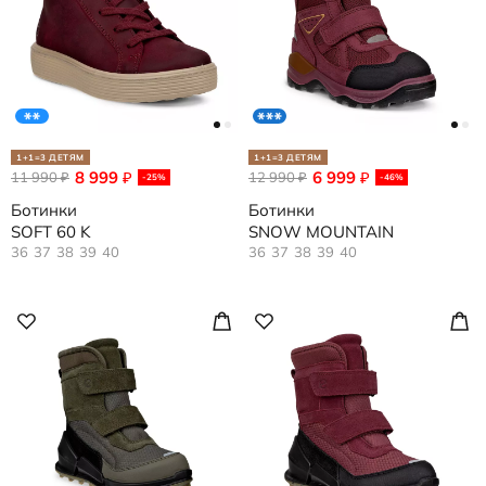
1+1=3 ДЕТЯМ
1+1=3 ДЕТЯМ
8 999
6 999
11 990
₽
12 990
₽
₽
₽
-25%
-46%
Ботинки
Ботинки
SOFT 60 K
SNOW MOUNTAIN
36
37
38
39
40
36
37
38
39
40