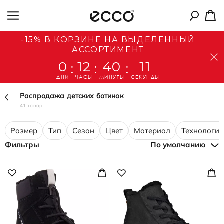
-15% В КОРЗИНЕ НА ВЫДЕЛЕННЫЙ
АССОРТИМЕНТ
0
12
40
10
:
:
:
ДНИ
ЧАСЫ
МИНУТЫ
СЕКУНДЫ
Распродажа детских ботинок
41 товар
Размер
Тип
Сезон
Цвет
Материал
Технологии
Фильтры
По умолчанию