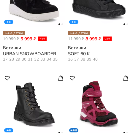
1+1=3 ДЕТЯМ
1+1=3 ДЕТЯМ
5 999
8 999
10 990
₽
11 990
₽
₽
₽
-45%
-25%
Ботинки
Ботинки
URBAN SNOWBOARDER
SOFT 60 K
27
28
29
30
31
32
33
34
35
36
37
38
39
40