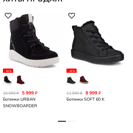
-45%
-25%
5 999
8 999
₽
₽
10 990
11 990
1
₽
₽
Ботинки
URBAN
Ботинки
SOFT 60 K
Б
SNOWBOARDER