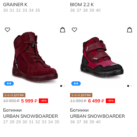
GRAINER K
BIOM 2.2 K
30
31
32
33
34
35
36
37
38
39
40
1+1=3 ДЕТЯМ
1+1=3 ДЕТЯМ
5 999
6 499
10 990
₽
11 990
₽
₽
₽
-45%
-46%
Ботинки
Ботинки
URBAN SNOWBOARDER
URBAN SNOWBOARDER
27
28
29
30
31
32
33
34
35
36
37
38
39
40