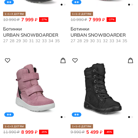
1+1=3 ДЕТЯМ
1+1=3 ДЕТЯМ
7 999
7 999
10 990
₽
10 990
₽
₽
₽
-27%
-27%
Ботинки
Ботинки
URBAN SNOWBOARDER
URBAN SNOWBOARDER
27
28
29
30
31
32
33
34
35
27
28
29
30
31
32
33
34
35
1+1=3 ДЕТЯМ
1+1=3 ДЕТЯМ
8 999
5 499
11 990
₽
9 990
₽
₽
₽
-25%
-45%