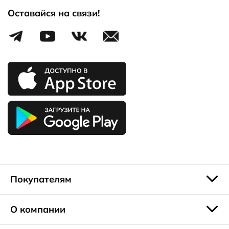
• Двухслойные стельки CFS поддерживают комфортный
Оставайся на связи!
микроклимат внутри обуви.
• Легкая и гибкая подошва с противоскользящим
рельефом сохраняет устойчивость на любой поверхности.
Как купить детскую обувь со скидкой
В интернет-магазине обуви ECCO можно приобрести
детские ботинки с курьерской доставкой по вашему
адресу. Вы также можете забрать заказ в ближайшем
фирменном магазине ECCO, через сеть постаматов
PickPoint или в отделении Почты России. Мы принимаем
оплату банковской картой или наличными.
Покупателям
О компании