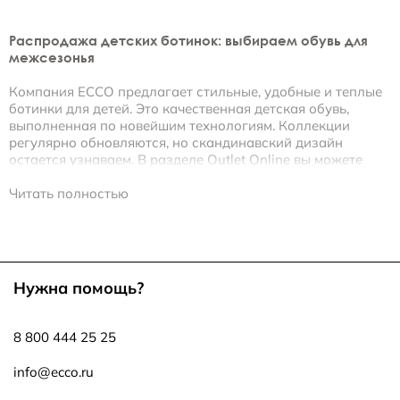
Распродажа детских ботинок: выбираем обувь для
межсезонья
Компания ECCO предлагает стильные, удобные и теплые
ботинки для детей. Это качественная детская обувь,
выполненная по новейшим технологиям. Коллекции
регулярно обновляются, но скандинавский дизайн
остается узнаваем. В разделе Outlet Online вы можете
купить детскую обувь со скидкой более 50% от
начальной стоимости моделей.
Читать полностью
Обувь ECCO разрабатывается с заботой о здоровье и
комфорте детских ног.
• Верх ботинок изготавливается из мягкой кожи, нубука,
Нужна помощь?
замши, высокотехнологичного текстиля, непроницаемого
для влаги.
• Ботинки анатомически правильной формы
8 800 444 25 25
разработаны с учетом особенностей детской стопы и
адаптируются к ее естественным движениям при ходьбе.
info@ecco.ru
• Утепленная подкладка сохраняет сухость и тепло в
течение всего дня.