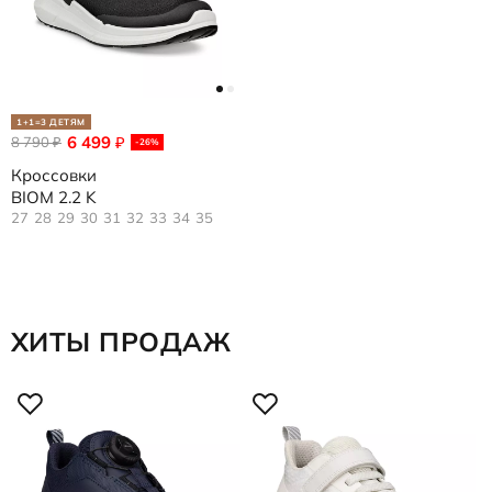
1+1=3 ДЕТЯМ
6 499
8 790
₽
₽
-26%
Кроссовки
BIOM 2.2 K
27
28
29
30
31
32
33
34
35
ХИТЫ ПРОДАЖ