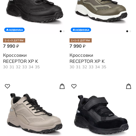
НОВИНКА
НОВИНКА
1+1=3 ДЕТЯМ
1+1=3 ДЕТЯМ
7 990
7 990
₽
₽
Кроссовки
Кроссовки
RECEPTOR XP K
RECEPTOR XP K
30
31
32
33
34
35
30
31
32
33
34
35