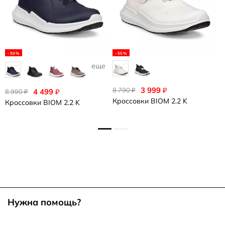
-50%
-55%
еще 1
3 999
₽
8 790
₽
4 499
₽
8 990
6
₽
Кроссовки
BIOM 2.2 K
Кроссовки
BIOM 2.2 K
К
Нужна помощь?