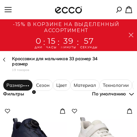
-15% В КОРЗИНЕ НА ВЫДЕЛЕННЫЙ
АССОРТИМЕНТ
0
15
39
57
:
:
:
ДНИ
ЧАСЫ
МИНУТЫ
СЕКУНДЫ
Кроссовки для мальчиков 33 размер 34
размер
19 товаров
Размер
Сезон
Цвет
Материал
Технологии
2
Фильтры
По умолчанию