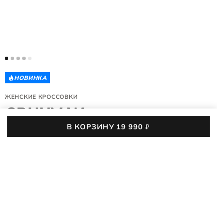
НОВИНКА
ЖЕНСКИЕ КРОССОВКИ
GRUUV W
В КОРЗИНУ
19 990
₽
218233/02276
4.9 (84)
Женские полуботинки ECCO GRUUV W созданы для тех, кто
любит идти в ритме города и чувствовать свободу в каждом
шаге. Натуральная кожа мягко облегает стопу, мембрана
ПОДРОБНЕЕ
GORE-TEX® защищает от непогоды, а лёгкая подошва
поддерживает движение, превращая даже длинный день в
19 990
₽