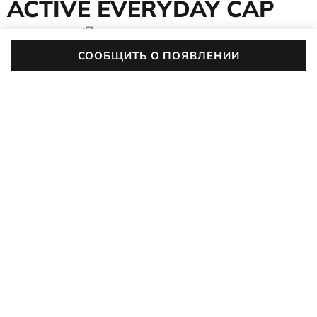
ACTIVE EVERYDAY CAP
9099017/91566
5 (1)
СООБЩИТЬ О ПОЯВЛЕНИИ
Кепка ECCO Active Everyday Cap из лёгкой ткани превратит
отдых, прогулки и занятия спортом в удовольствие. Прочный
полиэстер быстро поглощает влагу и сохнет за минуты, а
ПОДРОБНЕЕ
перфорация поможет воздуху циркулировать внутри.
Козырёк и основа модели изолируют нежную кожу лица и
головы от вредного ультрафиолетового излучения без
какого-либо дискомфорта
Цвет:
хаки
ОПИСАНИЕ
ХАРАКТЕРИСТИКИ