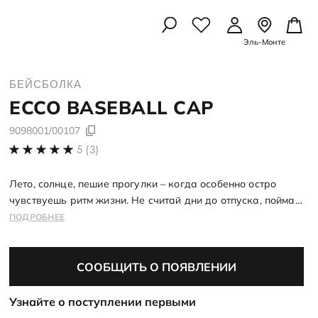
Эль-Монте
УАРЫ
УАРЫ
ЛЫШЕЙ
БЕЙСБОЛКА
Осенняя коллекция
Осенняя коллекция
Школьная коллекция
ECCO
BASEBALL CAP
Подробнее
Подробнее
Подробнее
рчатки
9098001/00107
амы
 картхолдеры
5 (3)
 картхолдеры
амы
идками
рчатки
Лето, солнце, пешие прогулки – когда особенно остро
чувствуешь ритм жизни. Не считай дни до отпуска, поймай
ессуары
ессуары
этот вайб уже сейчас! Кепки из новой коллекции ECCO
ПОДРОБНЕЕ
со скидками
задают настроение и гармонично вписываются в
со скидкой
расслабленные летние образы
СООБЩИТЬ О ПОЯВЛЕНИИ
А ПО УХОДУ
А ПО УХОДУ
Узнайте о поступлении первыми