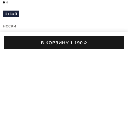
1+1=3
НОСКИ
RIB MID CUT 2-PACK
В КОРЗИНУ
1 190
₽
9085676/90851
(0)
1 190
₽
1 490
₽
-20%
35-38
39-42
43-46