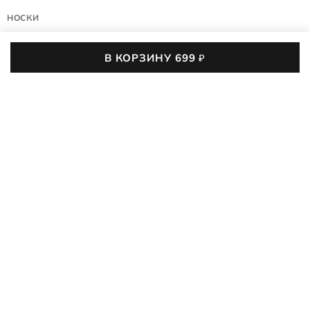
НОСКИ
CLASSIC SOFT MID-CUT
В КОРЗИНУ
699
₽
9085671/91586
(0)
699
₽
990
₽
-29%
35-38
39-42
43-46