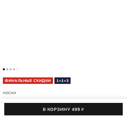
ФИНАЛЬНЫЕ СКИДКИ
1+1=3
НОСКИ
VIBE RIBBED MID-CUT
В КОРЗИНУ
499
₽
9085625/91483
5 (1)
2,5 тыс. покупок