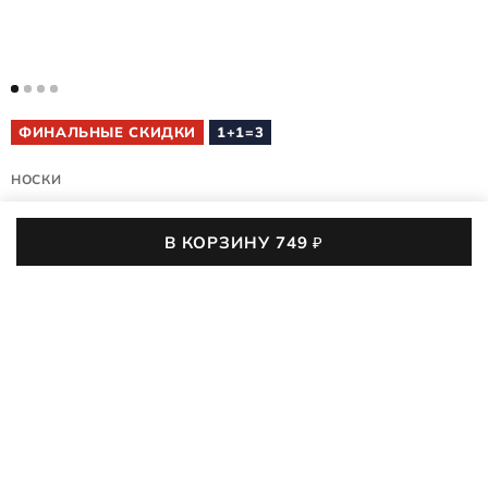
ФИНАЛЬНЫЕ СКИДКИ
1+1=3
НОСКИ
TECH WALKING
В КОРЗИНУ
749
₽
9085610/90851
4.9 (27)
1,7 тыс. покупок
Носки ECCO TECH WALKING созданы для бережной
поддержки и усовершенствованного комфорта во время
продолжительных нагрузок от походов, занятий спортом или
ПОДРОБНЕЕ
ходьбы. Функциональные детали в сочетании с
совершенством материала подарят новые ощущения от
749
₽
1 990
₽
-62%
движения.