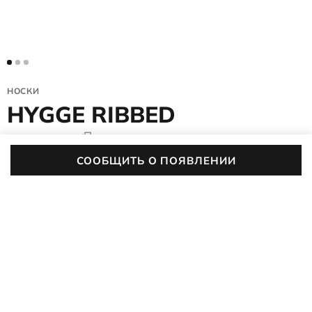
НОСКИ
HYGGE RIBBED
9085527/90322
5 (4)
СООБЩИТЬ О ПОЯВЛЕНИИ
Зима с носками HYGGE RIBBED будет в радость! Они не
только согреют в мороз, но и отлично сочетаются с самыми
разными образами и подойдут для любого повода:
ПОДРОБНЕЕ
отдыхайте в них на даче или дома, гуляйте в лесу, парке
или по городу, одним словом, наслаждайтесь простыми
радостями и комфортом. Носки подойдут как мужчинам, так
и женщинам