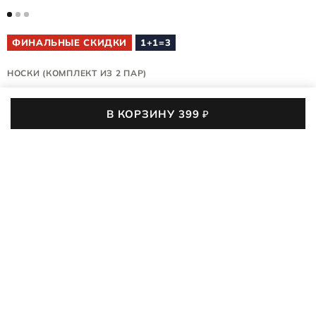
ФИНАЛЬНЫЕ СКИДКИ
1+1=3
НОСКИ (КОМПЛЕКТ ИЗ 2 ПАР)
9085281/90851
В КОРЗИНУ
399
₽
(0)
2,3 тыс. покупок
399
₽
1 190
₽
-66%
35-38
39-41
42-44
45-47