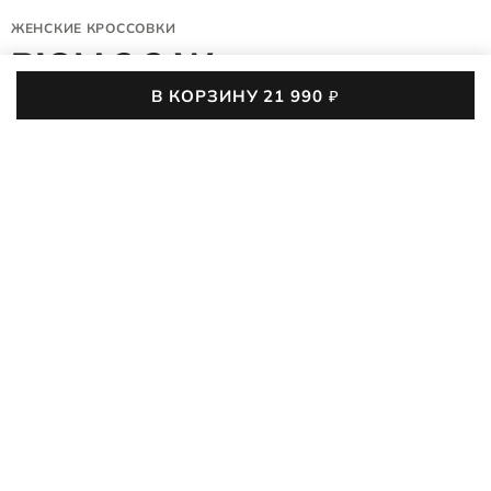
ЖЕНСКИЕ КРОССОВКИ
BIOM 2.2 W
В КОРЗИНУ
21 990
₽
830813/61821
5 (14)
Женские кроссовки с водозащитной мембраной GORE-TEX®,
натуральной кожей и резиновым протектором гарантируют
защиту и комфорт в любую погоду. Пара создана для
ПОДРОБНЕЕ
приключений на природе и для городских будней, она
сохраняет лёгкость шага и устойчивость даже в дождь и
21 990
₽
слякоть. Универсальный стиль подойдёт для повседневных
луков и офисных образов.
35
36
37
38
39
40
41
42
Таблица размеров