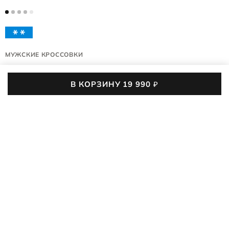
МУЖСКИЕ КРОССОВКИ
OFFROAD M
В КОРЗИНУ
19 990
₽
822364/01001
5 (8)
2,9 тыс. покупок
Мужские кроссовки ECCO OFFROAD M воплощают в себе
дух приключений и надёжную поддержку на любом
маршруте. Эта пара одинаково подходит для горных
ПОДРОБНЕЕ
трейлов в условиях переменчивой погоды межсезонья,
прогулок на природе, городских будней и зимнего отдыха в
19 990
₽
умеренный мороз. Всё за счёт влагозащитной мембраны
ECCO Waterproof и анатомической колодки ECCO
FLUIDFORM™ с технологией RECEPTOR® для
39
40
41
42
43
44
45
46
дополнительной стабилизации шага и устойчивости